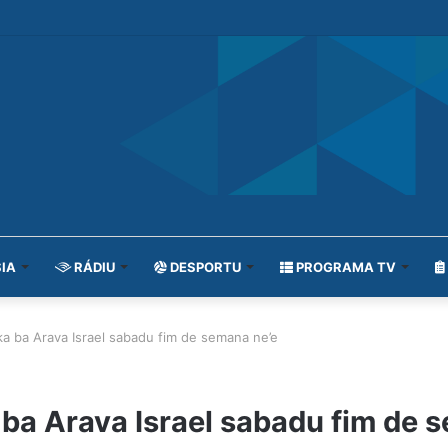
IA
RÁDIU
DESPORTU
PROGRAMA TV
ka ba Arava Israel sabadu fim de semana ne’e
 ba Arava Israel sabadu fim de 