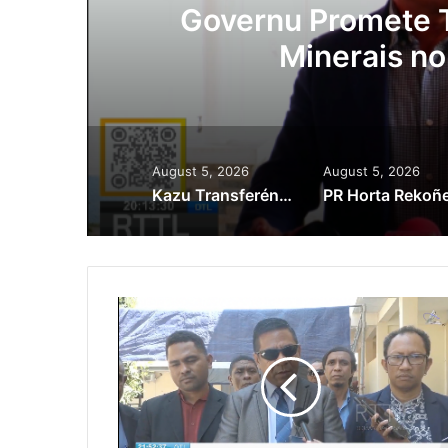
Prioridade ba Setór
tór Produtivu
August 5, 2026
August 5, 2026
Kazu Transferénsia Osan Millaun 42 Husi Singapura, Advogadu Sei Halo Rekursu