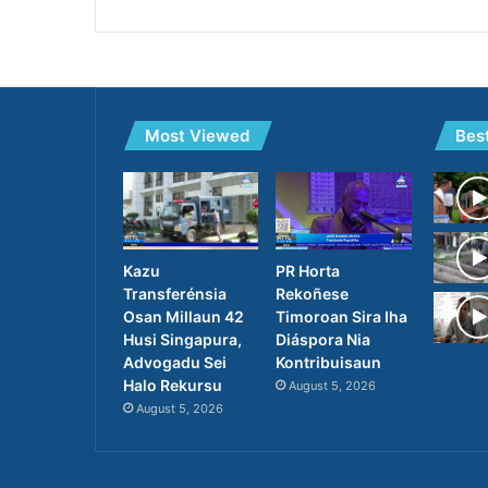
Most Viewed
Bes
PR Horta
Kazu
Rekoñese
Transferénsia
Timoroan Sira Iha
Osan Millaun 42
Diáspora Nia
Husi Singapura,
Kontribuisaun
Advogadu Sei
Halo Rekursu
August 5, 2026
August 5, 2026