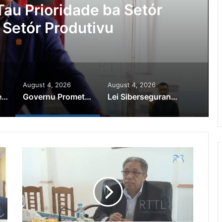
Lei Siberseguransa Ajuda Autor
Kaptura Autór Kriminozu ho P
Estranjeiru
August 4, 2026
August 4, 2026
PR Horta Rekoñese Timoroan Sira Iha Diáspora Nia Kontribuisaun
Governu Promete Tau Prioridade ba Setór Minerais no Setór Produtivu
Lei Siberseguransa Ajuda Autoridade Polisiál Kaptura Autór Kriminozu ho Paradeiru Iha Estranjeiru