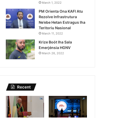
idade Polisiál
Kazu 
March 1, 2022
PM Orienta Ona KAFI Atu
aradeiru Iha
Sing
Rezolve Infrastrutura
Ne’ebe Hetan Estragus Iha
Teritoriu Nasional
March 11, 2022
Krize Boót Iha Sala
Emerjénsia HGNV
March 26, 2022
Recent