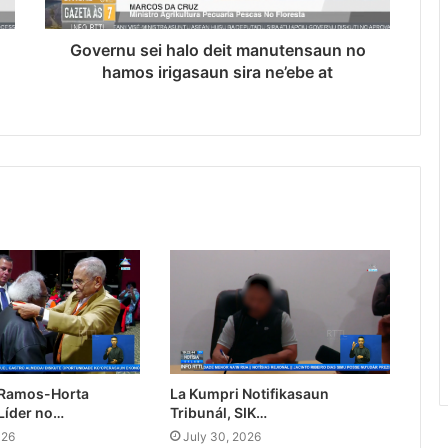
Governu sei halo deit manutensaun no
hamos irigasaun sira ne’ebe at
 Ramos-Horta
La Kumpri Notifikasaun
Líder no…
Tribunál, SIK…
026
July 30, 2026