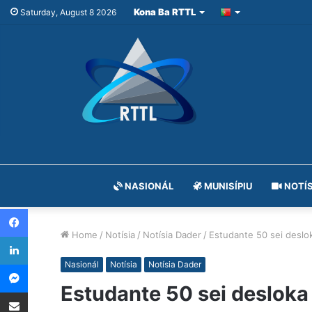
Kona Ba RTTL
Saturday, August 8 2026
NASIONÁL
MUNISÍPIU
NOTÍS
Facebook
Home
/
Notísia
/
Notísia Dader
/
Estudante 50 sei deslo
LinkedIn
Messenger
Nasionál
Notísia
Notísia Dader
Estudante 50 sei desloka
Share via Email