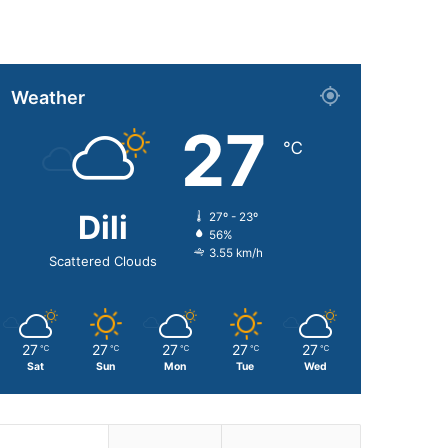
Weather
27
℃
Dili
27º - 23º
56%
3.55 km/h
Scattered Clouds
27
27
27
27
27
℃
℃
℃
℃
℃
Sat
Sun
Mon
Tue
Wed