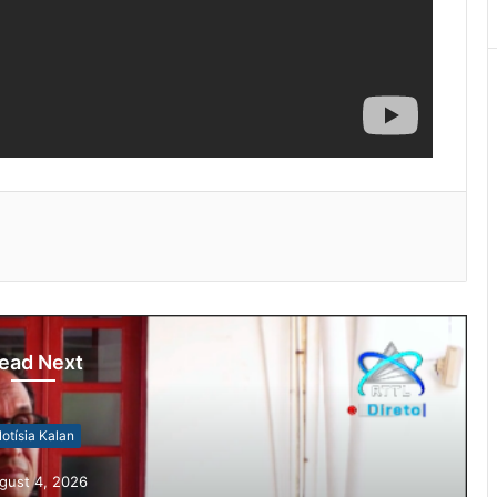
ead Next
otísia Kalan
gust 4, 2026