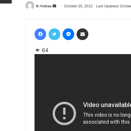
N. freitas
Send
October 20, 2022
Last Updated: Octob
an
email
Facebook
Twitter
Messenger
Share via Email
64