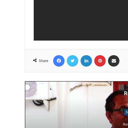
Facebook
Twitter
LinkedIn
Pinterest
Share via Email
Share
R
N
Au