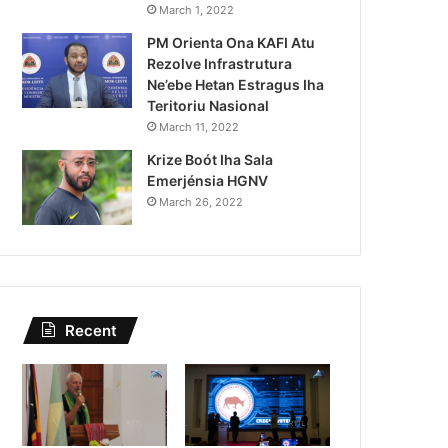
Lei Siberseguransa Ajuda Au
March 1, 2022
PM Orienta Ona KAFI Atu
Kaptura Autór Kriminozu h
Rezolve Infrastrutura
Estranjeiru
Ne’ebe Hetan Estragus Iha
Teritoriu Nasional
March 11, 2022
Krize Boót Iha Sala
Emerjénsia HGNV
March 26, 2022
Recent