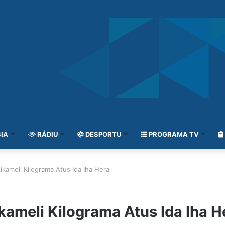
IA
RÁDIU
DESPORTU
PROGRAMA TV
ikameli Kilograma Atus Ida Iha Hera
kameli Kilograma Atus Ida Iha H