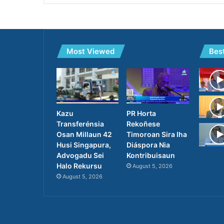
Most Viewed
Bes
PR Horta
Kazu
Rekoñese
Transferénsia
Timoroan Sira Iha
Osan Millaun 42
Diáspora Nia
Husi Singapura,
Kontribuisaun
Advogadu Sei
Halo Rekursu
August 5, 2026
August 5, 2026