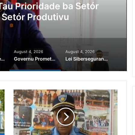
au Prioridade ba Setór
 Setór Produtivu
August 4, 2026
August 4, 2026
PR Horta Rekoñese Timoroan Sira Iha Diáspora Nia Kontribuisaun
Governu Promete Tau Prioridade ba Setór Minerais no Setór Produtivu
Lei Siberseguransa Ajuda Autoridade Polisiál Kaptura Autór Kriminozu ho Paradeiru Iha Estranjeiru