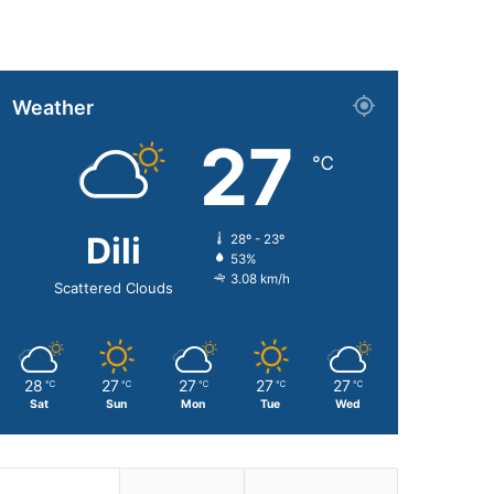
Weather
27
℃
Dili
28º - 23º
53%
3.08 km/h
Scattered Clouds
28
27
27
27
27
℃
℃
℃
℃
℃
Sat
Sun
Mon
Tue
Wed