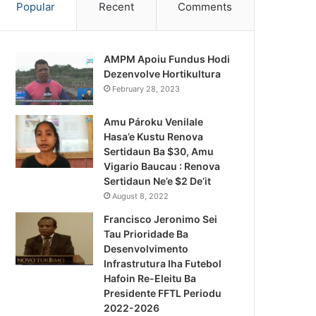
Popular
Recent
Comments
AMPM Apoiu Fundus Hodi
Dezenvolve Hortikultura
February 28, 2023
Amu Pároku Venilale
Hasa’e Kustu Renova
Sertidaun Ba $30, Amu
Vigario Baucau : Renova
Sertidaun Ne’e $2 De’it
August 8, 2022
Francisco Jeronimo Sei
Tau Prioridade Ba
Desenvolvimento
Infrastrutura Iha Futebol
Notísia Kalan
Hafoin Re-Eleitu Ba
Presidente FFTL Periodu
August 4, 2026
2022-2026