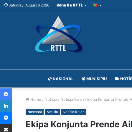
Kona Ba RTTL
Saturday, August 8 2026
NASIONÁL
MUNISÍPIU
NOTÍS
Facebook
Home
/
Notísia
/
Notísia Kalan
/
Ekipa Konjunta Prende A
LinkedIn
Messenger
Nasionál
Notísia
Notísia Kalan
Ekipa Konjunta Prende Ai
Share via Email