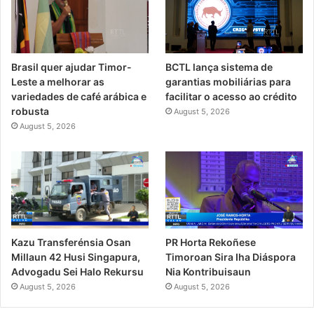
Brasil quer ajudar Timor-
BCTL lança sistema de
Leste a melhorar as
garantias mobiliárias para
variedades de café arábica e
facilitar o acesso ao crédito
robusta
August 5, 2026
August 5, 2026
PR Horta Rekoñese
Kazu Transferénsia Osan
Timoroan Sira Iha Diáspora
Millaun 42 Husi Singapura,
Nia Kontribuisaun
Advogadu Sei Halo Rekursu
August 5, 2026
August 5, 2026