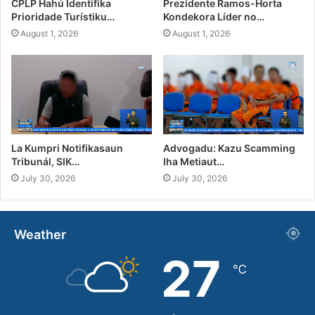
CPLP Hahú Identifika
Prezidente Ramos-Horta
Prioridade Turístiku…
Kondekora Líder no…
August 1, 2026
August 1, 2026
La Kumpri Notifikasaun
Advogadu: Kazu Scamming
Tribunál, SIK…
Iha Metiaut…
July 30, 2026
July 30, 2026
Weather
27
℃