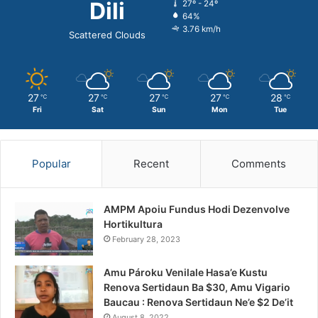
Dili
27º - 24º
64%
3.76 km/h
Scattered Clouds
27
27
27
27
28
℃
℃
℃
℃
℃
Fri
Sat
Sun
Mon
Tue
Popular
Recent
Comments
AMPM Apoiu Fundus Hodi Dezenvolve
Hortikultura
February 28, 2023
Amu Pároku Venilale Hasa’e Kustu
Renova Sertidaun Ba $30, Amu Vigario
Baucau : Renova Sertidaun Ne’e $2 De’it
August 8, 2022