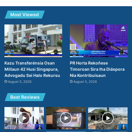
Most Viewed
PR Horta Rekoñese
Kazu Transferénsia Osan
Timoroan Sira Iha Diáspora
Millaun 42 Husi Singapura,
Nia Kontribuisaun
Advogadu Sei Halo Rekursu
August 5, 2026
August 5, 2026
Best Reviews