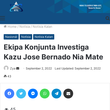
Menu
Home
/
Notísia
/
Notísia Kalan
Nasionál
Notísia
Notísia Kalan
Ekipa Konjunta Investiga
Kazu Jose Bernado Nia Mate
Zya
Send
September 2, 2022
Last Updated: September 2, 2022
an
43
email
Facebook
Twitter
Messenger
WhatsApp
Telegram
Share via Email
45