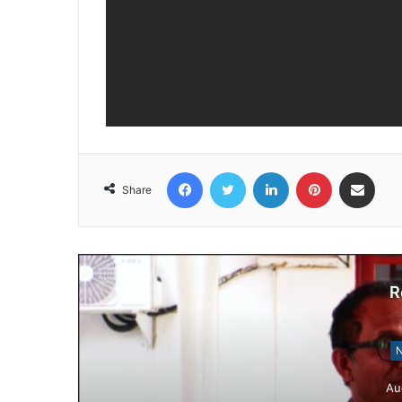
Facebook
Twitter
LinkedIn
Pinterest
Share via Email
Share
R
N
Au