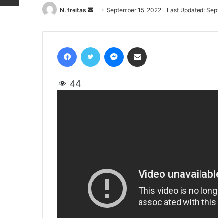
N. freitas
Send
September 15, 2022
Last Updated: Sep
an
email
Facebook
Twitter
Messenger
Share via Email
44