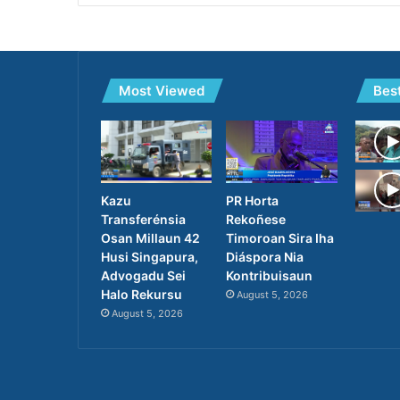
Most Viewed
Bes
PR Horta
Kazu
Rekoñese
Transferénsia
Timoroan Sira Iha
Osan Millaun 42
Diáspora Nia
Husi Singapura,
Kontribuisaun
Advogadu Sei
Halo Rekursu
August 5, 2026
August 5, 2026