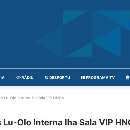
IA
RÁDIU
DESPORTU
PROGRAMA TV
es Lu-Olo Interna Iha Sala VIP HNGV
s Lu-Olo Interna Iha Sala VIP H