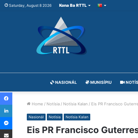
Kona Ba RTTL
Saturday, August 8 2026
NASIONÁL
MUNISÍPIU
NOTÍS
Facebook
Home
/
Notísia
/
Notísia Kalan
/
Eis PR Francisco Guterr
LinkedIn
Messenger
Nasionál
Notísia
Notísia Kalan
Eis PR Francisco Guterre
Share via Email