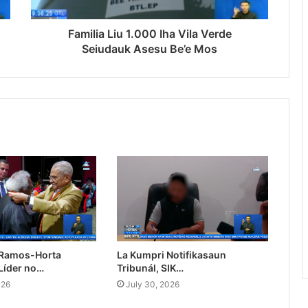
Familia Liu 1.000 Iha Vila Verde
Seiudauk Asesu Be’e Mos
 Ramos-Horta
La Kumpri Notifikasaun
Líder no…
Tribunál, SIK…
026
July 30, 2026