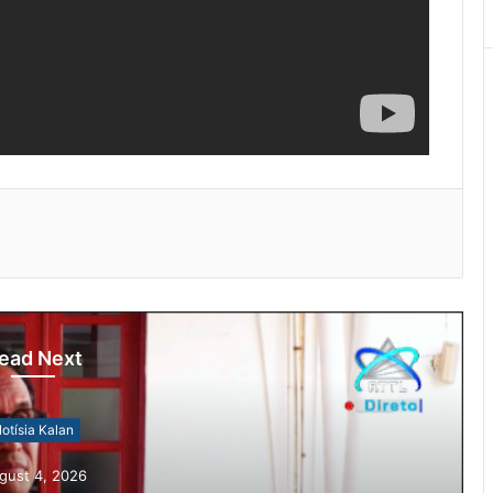
ead Next
otísia Kalan
gust 4, 2026