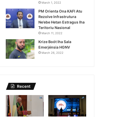
Kazu Transferénsia Osan M
March 1, 2022
PM Orienta Ona KAFI Atu
Singapura, Advogadu Sei
Rezolve Infrastrutura
Ne’ebe Hetan Estragus Iha
Teritoriu Nasional
March 11, 2022
Krize Boót Iha Sala
Emerjénsia HGNV
March 26, 2022
Recent