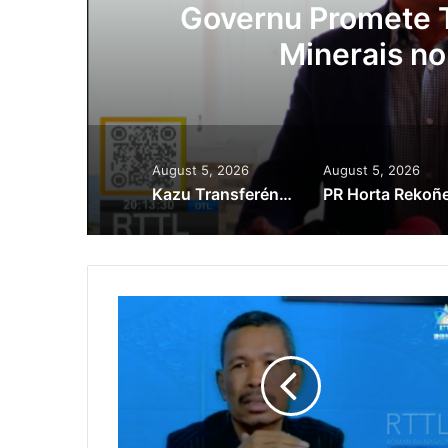
Lei Siberseguransa 
Kaptura Autór Kri
Est
August 5, 2026
August 5, 2026
Kazu Transferénsia Osan Millaun 42 Husi Singapura, Advogadu Sei Halo Rekursu