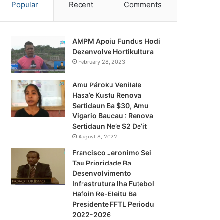
Popular
Recent
Comments
AMPM Apoiu Fundus Hodi
Dezenvolve Hortikultura
February 28, 2023
Amu Pároku Venilale
Hasa’e Kustu Renova
Sertidaun Ba $30, Amu
Vigario Baucau : Renova
Sertidaun Ne’e $2 De’it
August 8, 2022
Francisco Jeronimo Sei
Tau Prioridade Ba
Desenvolvimento
Infrastrutura Iha Futebol
Notísia Kalan
Hafoin Re-Eleitu Ba
Presidente FFTL Periodu
August 5, 2026
2022-2026