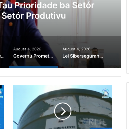
Ajuda Autoridade Polisiál
minozu ho Paradeiru Iha
ranjeiru
August 4, 2026
August 4, 2026
PR Horta Rekoñese Timoroan Sira Iha Diáspora Nia Kontribuisaun
Governu Promete Tau Prioridade ba Setór Minerais no Setór Produtivu
Lei Siberseguransa Ajuda Autoridade Polisiál Kaptura Autór Kriminozu ho Paradeiru Iha Estranjeiru