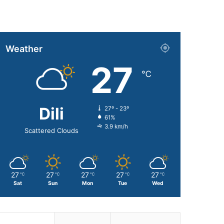
Weather
27
℃
Dili
27º - 23º
61%
3.9 km/h
Scattered Clouds
27
27
27
27
27
℃
℃
℃
℃
℃
Sat
Sun
Mon
Tue
Wed