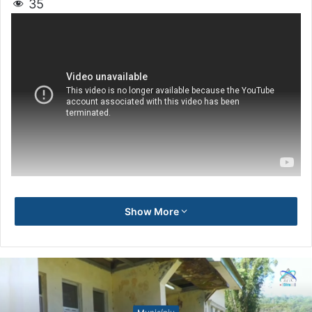
35
Show More