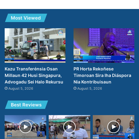
Most Viewed
PR Horta Rekoñese
Kazu Transferénsia Osan
Timoroan Sira Iha Diáspora
Millaun 42 Husi Singapura,
Nia Kontribuisaun
Advogadu Sei Halo Rekursu
August 5, 2026
August 5, 2026
Best Reviews