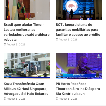
Brasil quer ajudar Timor-
BCTL lança sistema de
Leste a melhorar as
garantias mobiliárias para
variedades de café arábica e
facilitar o acesso ao crédito
robusta
August 5, 2026
August 5, 2026
PR Horta Rekoñese
Kazu Transferénsia Osan
Timoroan Sira Iha Diáspora
Millaun 42 Husi Singapura,
Nia Kontribuisaun
Advogadu Sei Halo Rekursu
August 5, 2026
August 5, 2026