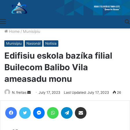
Menu
Home
/
Munisípiu
Munisípiu
Nasionál
Notísia
Edifisiu eskola bazíka filial
Builecom Balibo Vila
ameasadu monu
N. freitas
Send
July 17, 2023
Last Updated: July 17, 2023
26
an
email
Facebook
Twitter
Messenger
WhatsApp
Telegram
Share via Email