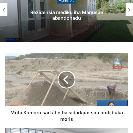
Munisípiu
Rezidensia mediku iha Manusae
abandonadu
Mota Komoro sai fatin ba sidadaun sira hodi buka
moris