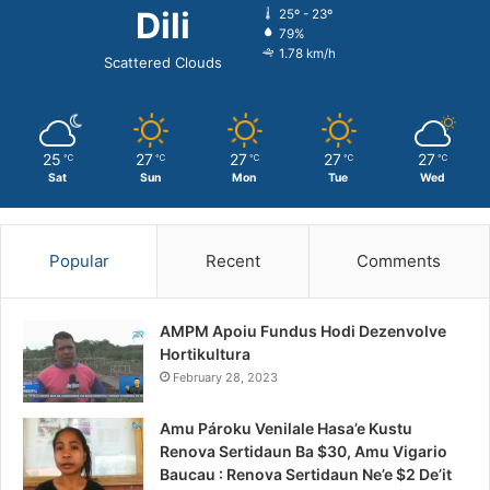
Dili
25º - 23º
79%
1.78 km/h
Scattered Clouds
25
27
27
27
27
℃
℃
℃
℃
℃
Sat
Sun
Mon
Tue
Wed
Popular
Recent
Comments
AMPM Apoiu Fundus Hodi Dezenvolve
Hortikultura
February 28, 2023
Amu Pároku Venilale Hasa’e Kustu
Renova Sertidaun Ba $30, Amu Vigario
Baucau : Renova Sertidaun Ne’e $2 De’it