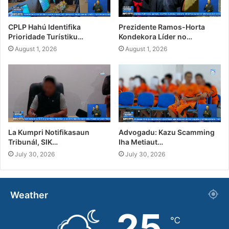
CPLP Hahú Identifika
Prezidente Ramos-Horta
Prioridade Turístiku…
Kondekora Líder no…
August 1, 2026
August 1, 2026
La Kumpri Notifikasaun
Advogadu: Kazu Scamming
Tribunál, SIK…
Iha Metiaut…
July 30, 2026
July 30, 2026
Weather
25
℃