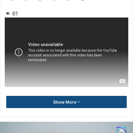
61
Show More