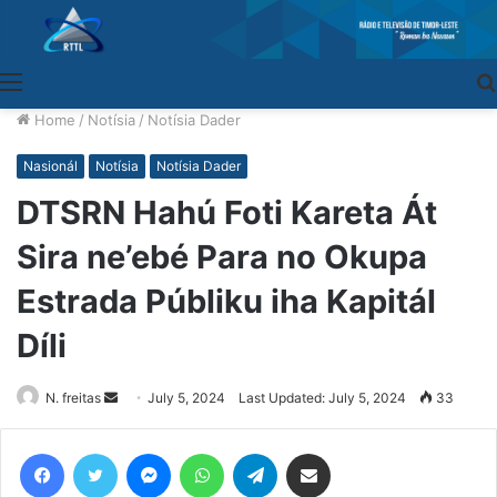
Menu
Home
/
Notísia
/
Notísia Dader
Nasionál
Notísia
Notísia Dader
DTSRN Hahú Foti Kareta Át
Sira ne’ebé Para no Okupa
Estrada Públiku iha Kapitál
Díli
N. freitas
Send
July 5, 2024
Last Updated: July 5, 2024
33
an
email
Facebook
Twitter
Messenger
WhatsApp
Telegram
Share via Email