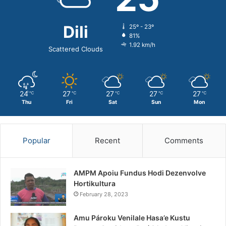
Dili
25º - 23º
81%
1.92 km/h
Scattered Clouds
24
27
27
27
27
℃
℃
℃
℃
℃
Thu
Fri
Sat
Sun
Mon
Popular
Recent
Comments
AMPM Apoiu Fundus Hodi Dezenvolve
Hortikultura
February 28, 2023
Amu Pároku Venilale Hasa’e Kustu