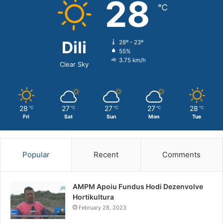
28
℃
Dili
28º - 23º
55%
3.75 km/h
Clear Sky
28
27
27
27
28
℃
℃
℃
℃
℃
Fri
Sat
Sun
Mon
Tue
Popular
Recent
Comments
AMPM Apoiu Fundus Hodi Dezenvolve
Hortikultura
February 28, 2023