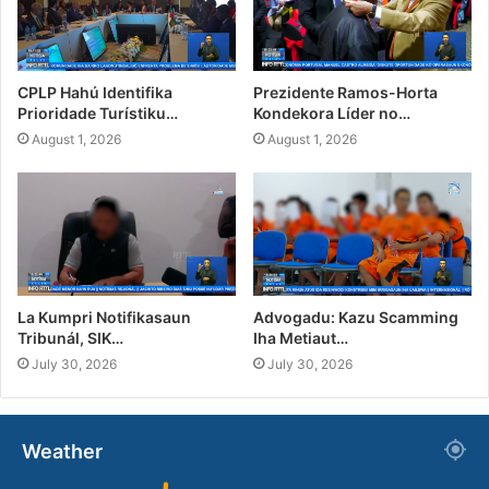
CPLP Hahú Identifika
Prezidente Ramos-Horta
Prioridade Turístiku…
Kondekora Líder no…
August 1, 2026
August 1, 2026
La Kumpri Notifikasaun
Advogadu: Kazu Scamming
Tribunál, SIK…
Iha Metiaut…
July 30, 2026
July 30, 2026
Weather