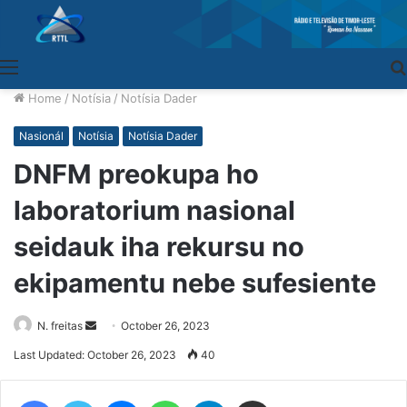
Menu
Home
/
Notísia
/
Notísia Dader
Nasionál
Notísia
Notísia Dader
DNFM preokupa ho
laboratorium nasional
seidauk iha rekursu no
ekipamentu nebe sufesiente
N. freitas
Send
October 26, 2023
an
Last Updated: October 26, 2023
40
email
Facebook
Twitter
Messenger
WhatsApp
Telegram
Share via Email