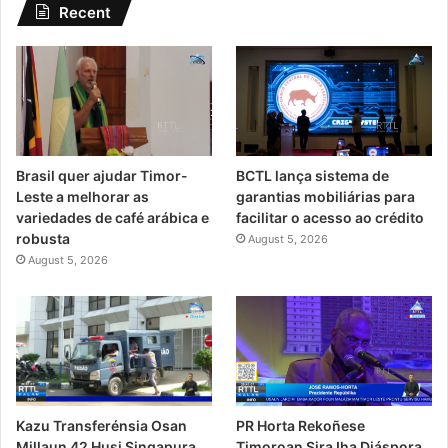
Recent
Brasil quer ajudar Timor-
BCTL lança sistema de
Leste a melhorar as
garantias mobiliárias para
variedades de café arábica e
facilitar o acesso ao crédito
robusta
August 5, 2026
August 5, 2026
PR Horta Rekoñese
Kazu Transferénsia Osan
Timoroan Sira Iha Diáspora
Millaun 42 Husi Singapura,