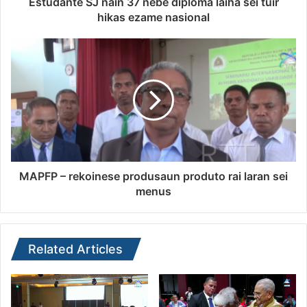
Estudante SJ nain 37 nebe diploma laiha sei tuir
hikas ezame nasional
MAPFP – rekoinese produsaun produto rai laran sei
menus
Related Articles