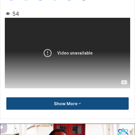
54
Show More