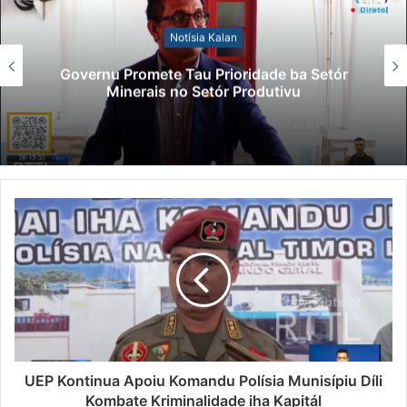
Notísia Kalan
Governu Promete Tau Prioridade ba Setór
Minerais no Setór Produtivu
UEP Kontinua Apoiu Komandu Polísia Munisípiu Díli
Kombate Kriminalidade iha Kapitál