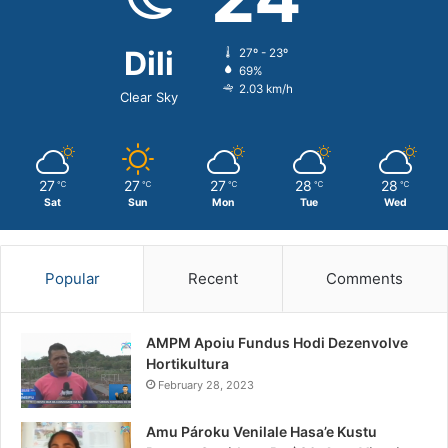
Dili
27º - 23º
69%
2.03 km/h
Clear Sky
27
27
27
28
28
℃
℃
℃
℃
℃
Sat
Sun
Mon
Tue
Wed
Popular
Recent
Comments
AMPM Apoiu Fundus Hodi Dezenvolve
Hortikultura
February 28, 2023
Amu Pároku Venilale Hasa’e Kustu