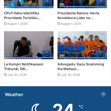
CPLP Hahú Identifika
Prezidente Ramos-Horta
Prioridade Turístiku…
Kondekora Líder no…
August 1, 2026
August 1, 2026
La Kumpri Notifikasaun
Advogadu: Kazu Scamming
Tribunál, SIK…
Iha Metiaut…
July 30, 2026
July 30, 2026
Weather
24
℃