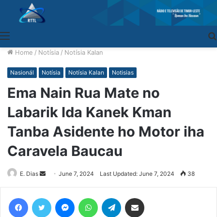
Menu
Home
/
Notísia
/
Notísia Kalan
Nasionál
Notísia
Notísia Kalan
Notisias
Ema Nain Rua Mate no
Labarik Ida Kanek Kman
Tanba Asidente ho Motor iha
Caravela Baucau
E. Dias
Send
June 7, 2024
Last Updated: June 7, 2024
38
an
email
Facebook
Twitter
Messenger
WhatsApp
Telegram
Share via Email