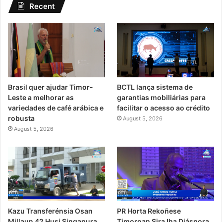
Recent
Brasil quer ajudar Timor-
BCTL lança sistema de
Leste a melhorar as
garantias mobiliárias para
variedades de café arábica e
facilitar o acesso ao crédito
robusta
August 5, 2026
August 5, 2026
PR Horta Rekoñese
Kazu Transferénsia Osan
Timoroan Sira Iha Diáspora
Millaun 42 Husi Singapura,