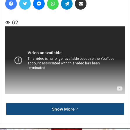
62
Show More