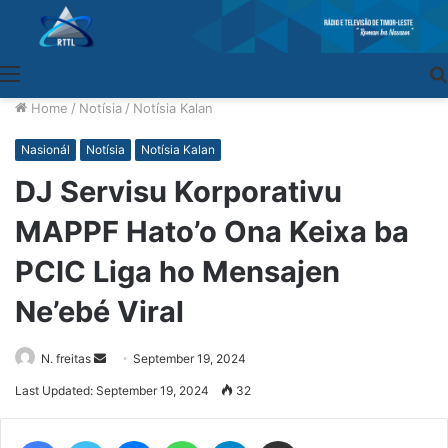
Menu
Home
/
Notísia
/
Notísia Kalan
Nasionál
Notísia
Notísia Kalan
DJ Servisu Korporativu
MAPPF Hato’o Ona Keixa ba
PCIC Liga ho Mensajen
Ne’ebé Viral
N. freitas
Send
September 19, 2024
an
Last Updated: September 19, 2024
32
email
Facebook
Twitter
Messenger
WhatsApp
Telegram
Share via Email