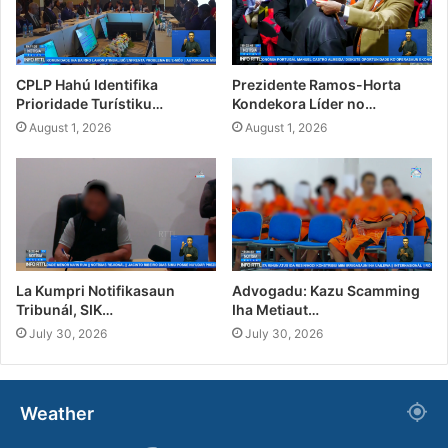
CPLP Hahú Identifika
Prezidente Ramos-Horta
Prioridade Turístiku…
Kondekora Líder no…
August 1, 2026
August 1, 2026
La Kumpri Notifikasaun
Advogadu: Kazu Scamming
Tribunál, SIK…
Iha Metiaut…
July 30, 2026
July 30, 2026
Weather