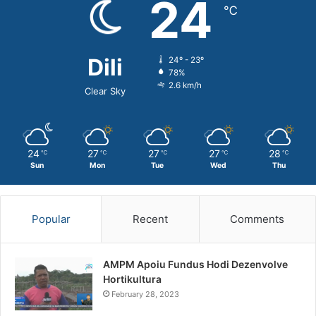
24
℃
Dili
24º - 23º
78%
2.6 km/h
Clear Sky
24
27
27
27
28
℃
℃
℃
℃
℃
Sun
Mon
Tue
Wed
Thu
Popular
Recent
Comments
AMPM Apoiu Fundus Hodi Dezenvolve
Hortikultura
February 28, 2023