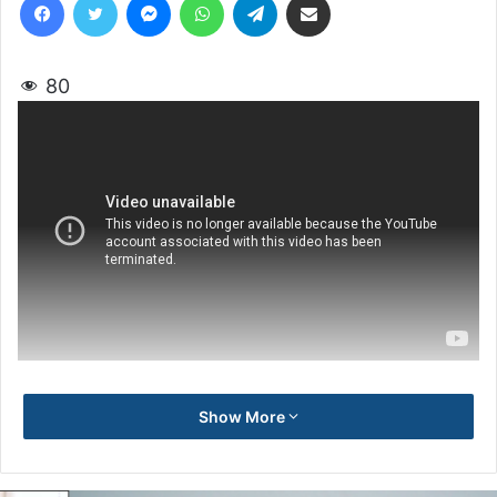
80
Show More