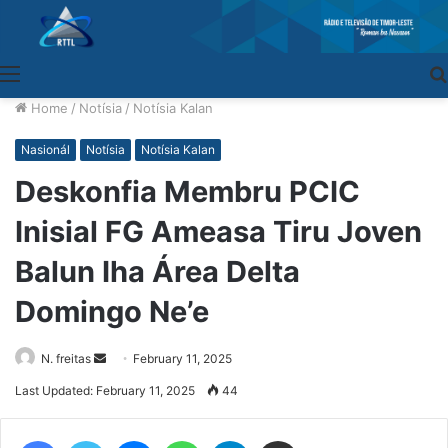
Menu
Home
/
Notísia
/
Notísia Kalan
Nasionál
Notísia
Notísia Kalan
Deskonfia Membru PCIC
Inisial FG Ameasa Tiru Joven
Balun Iha Área Delta
Domingo Ne’e
N. freitas
Send
February 11, 2025
an
Last Updated: February 11, 2025
44
email
Facebook
Twitter
Messenger
WhatsApp
Telegram
Share via Email