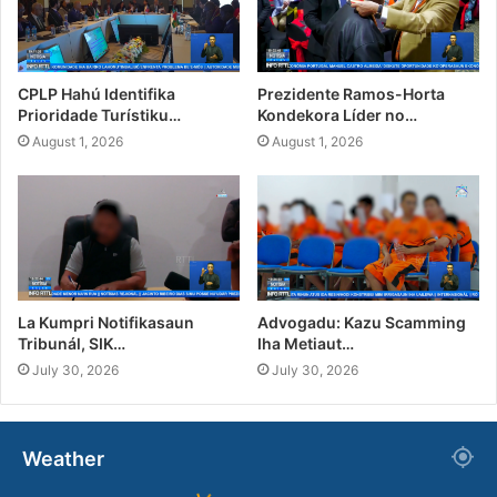
CPLP Hahú Identifika
Prezidente Ramos-Horta
Prioridade Turístiku…
Kondekora Líder no…
August 1, 2026
August 1, 2026
La Kumpri Notifikasaun
Advogadu: Kazu Scamming
Tribunál, SIK…
Iha Metiaut…
July 30, 2026
July 30, 2026
Weather