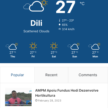
27
℃
Dili
27º - 23º
65%
3.14 km/h
Scattered Clouds
27
27
27
27
27
℃
℃
℃
℃
℃
Thu
Fri
Sat
Sun
Mon
Popular
Recent
Comments
AMPM Apoiu Fundus Hodi Dezenvolve
Hortikultura
February 28, 2023