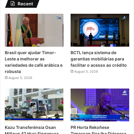
Recent
Brasil quer ajudar Timor-
BCTL lança sistema de
Leste a melhorar as
garantias mobiliárias para
variedades de café arábica e
facilitar o acesso ao crédito
robusta
August 5, 2026
August 5, 2026
PR Horta Rekoñese
Kazu Transferénsia Osan
Timoroan Sira Iha Diáspora
Millaun 42 Husi Singapura,