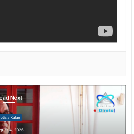
ead Next
otísia Kalan
gust 4, 2026