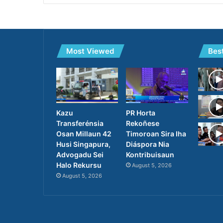
Most Viewed
Bes
PR Horta
Kazu
Rekoñese
Transferénsia
Timoroan Sira Iha
Osan Millaun 42
Diáspora Nia
Husi Singapura,
Kontribuisaun
Advogadu Sei
Halo Rekursu
August 5, 2026
August 5, 2026