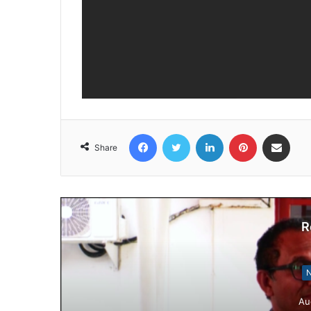
Facebook
Twitter
LinkedIn
Pinterest
Share via Email
Share
R
N
Au