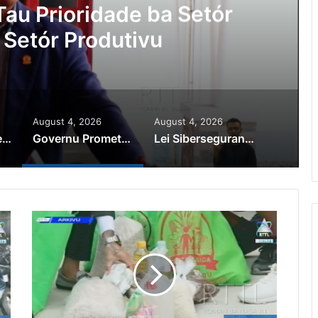
au Prioridade ba Setór
 Setór Produtivu
August 4, 2026
August 4, 2026
PR Horta Rekoñese Timoroan Sira Iha Diáspora Nia Kontribuisaun
Governu Promete Tau Prioridade ba Setór Minerais no Setór Produtivu
Lei Siberseguransa Ajuda Autoridade Polisiál Kaptura Autór Kriminozu ho Paradeiru Iha Estranjeiru