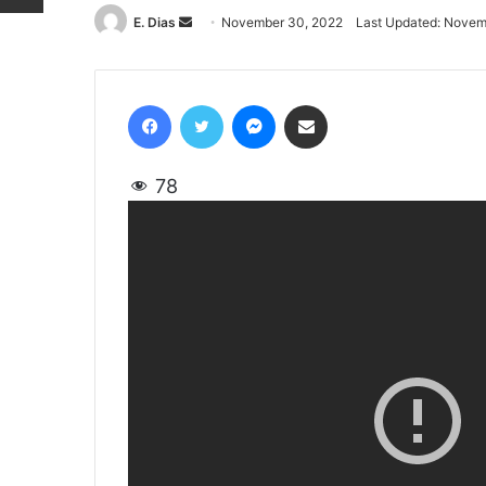
E. Dias
Send
November 30, 2022
Last Updated: Novem
an
email
Facebook
Twitter
Messenger
Share via Email
78