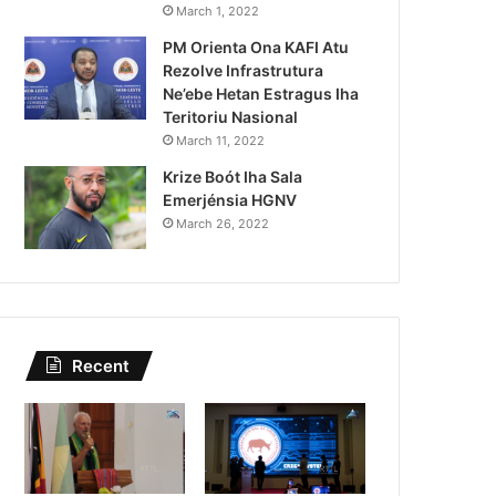
Lei Siberseguransa Ajuda Au
March 1, 2022
PM Orienta Ona KAFI Atu
Kaptura Autór Kriminozu h
Rezolve Infrastrutura
Estranjeiru
Ne’ebe Hetan Estragus Iha
Teritoriu Nasional
March 11, 2022
Krize Boót Iha Sala
Emerjénsia HGNV
March 26, 2022
Recent