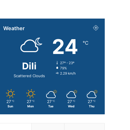
Weather
24
℃
Dili
27º - 23º
79%
2.29 km/h
Scattered Clouds
27
27
27
27
27
℃
℃
℃
℃
℃
Sun
Mon
Tue
Wed
Thu