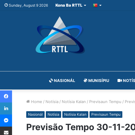
Kona Ba RTTL
Sunday, August 9 2026
NASIONÁL
MUNISÍPIU
NOTÍS
Facebook
Home
/
Notísia
/
Notísia Kalan
/
Previsaun Tempu
/
Previ
LinkedIn
Messenger
Nasionál
Notísia
Notísia Kalan
Previsaun Tempu
Previsão Tempo 30-11-2
Share via Email