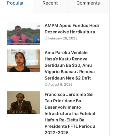
Popular
Recent
Comments
AMPM Apoiu Fundus Hodi
Dezenvolve Hortikultura
February 28, 2023
Amu Pároku Venilale
Hasa’e Kustu Renova
Sertidaun Ba $30, Amu
Vigario Baucau : Renova
Sertidaun Ne’e $2 De’it
August 8, 2022
Francisco Jeronimo Sei
Tau Prioridade Ba
Desenvolvimento
Infrastrutura Iha Futebol
Notísia Kalan
Hafoin Re-Eleitu Ba
Presidente FFTL Periodu
August 4, 2026
2022-2026