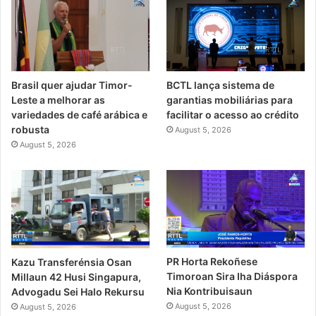
Brasil quer ajudar Timor-
BCTL lança sistema de
Leste a melhorar as
garantias mobiliárias para
variedades de café arábica e
facilitar o acesso ao crédito
robusta
August 5, 2026
August 5, 2026
PR Horta Rekoñese
Kazu Transferénsia Osan
Timoroan Sira Iha Diáspora
Millaun 42 Husi Singapura,
Nia Kontribuisaun
Advogadu Sei Halo Rekursu
August 5, 2026
August 5, 2026