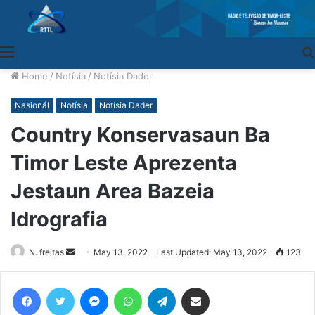
Menu
Home
/
Notísia
/
Notísia Dader
Nasionál
Notísia
Notísia Dader
Country Konservasaun Ba
Timor Leste Aprezenta
Jestaun Area Bazeia
Idrografia
N. freitas
Send
May 13, 2022
Last Updated: May 13, 2022
123
an
email
Facebook
Twitter
Messenger
WhatsApp
Telegram
Share via Email