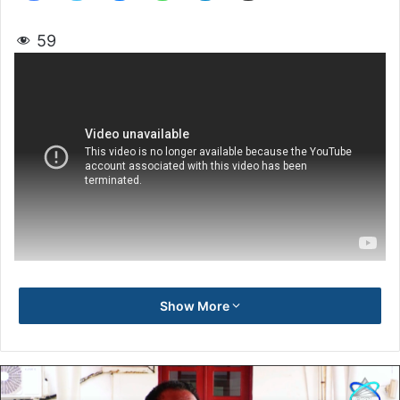
59
Show More