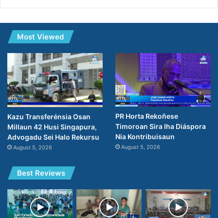
Most Viewed
PR Horta Rekoñese
Kazu Transferénsia Osan
Timoroan Sira Iha Diáspora
Millaun 42 Husi Singapura,
Nia Kontribuisaun
Advogadu Sei Halo Rekursu
August 5, 2026
August 5, 2026
Best Reviews