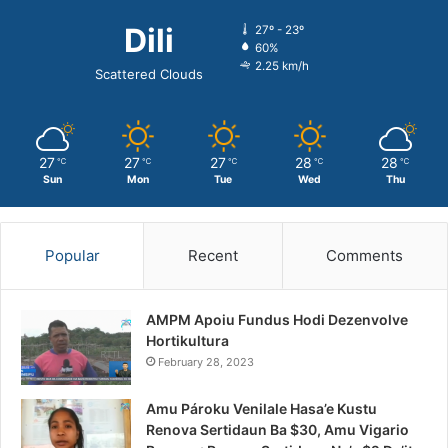
Dili
27º - 23º
60%
2.25 km/h
Scattered Clouds
27
27
27
28
28
℃
℃
℃
℃
℃
Sun
Mon
Tue
Wed
Thu
Popular
Recent
Comments
AMPM Apoiu Fundus Hodi Dezenvolve
Hortikultura
February 28, 2023
Amu Pároku Venilale Hasa’e Kustu
Renova Sertidaun Ba $30, Amu Vigario