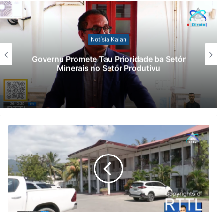
Notísia Kalan
Governu Promete Tau Prioridade ba Setór
Minerais no Setór Produtivu