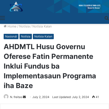
Menu
Home
/
Notísia
/
Notísia Kalan
Nasionál
Notísia
Notísia Kalan
AHDMTL Husu Governu
Oferese Fatin Permanente
Inklui Fundus ba
Implementasaun Programa
iha Baze
N. freitas
Send
July 2, 2024
Last Updated: July 2, 2024
41
an
email