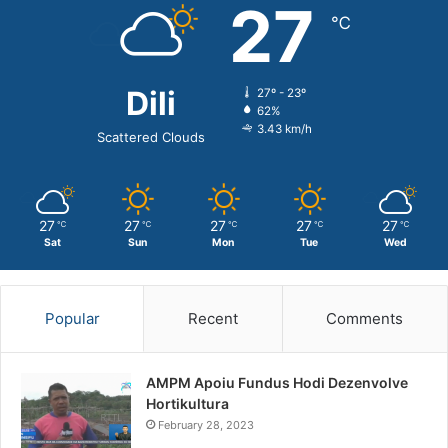
27
℃
Dili
27º - 23º
62%
3.43 km/h
Scattered Clouds
27
27
27
27
27
℃
℃
℃
℃
℃
Sat
Sun
Mon
Tue
Wed
Popular
Recent
Comments
AMPM Apoiu Fundus Hodi Dezenvolve
Hortikultura
February 28, 2023