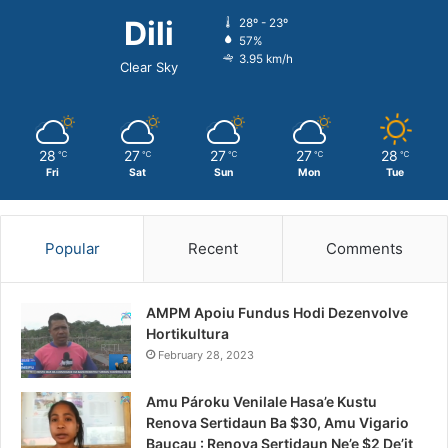
Dili
28º - 23º
57%
3.95 km/h
Clear Sky
28
27
27
27
28
℃
℃
℃
℃
℃
Fri
Sat
Sun
Mon
Tue
Popular
Recent
Comments
AMPM Apoiu Fundus Hodi Dezenvolve
Hortikultura
February 28, 2023
Amu Pároku Venilale Hasa’e Kustu
Renova Sertidaun Ba $30, Amu Vigario
Baucau : Renova Sertidaun Ne’e $2 De’it