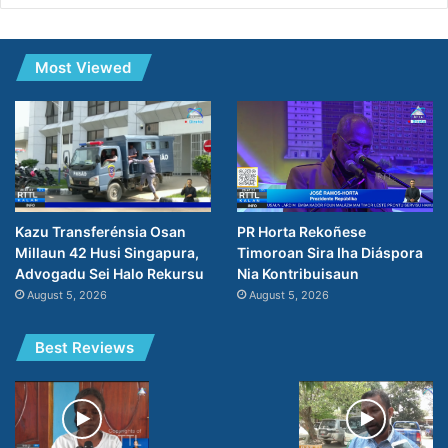
Most Viewed
PR Horta Rekoñese
Kazu Transferénsia Osan
Timoroan Sira Iha Diáspora
Millaun 42 Husi Singapura,
Nia Kontribuisaun
Advogadu Sei Halo Rekursu
August 5, 2026
August 5, 2026
Best Reviews