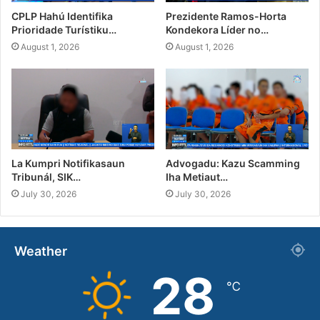
CPLP Hahú Identifika
Prezidente Ramos-Horta
Prioridade Turístiku…
Kondekora Líder no…
August 1, 2026
August 1, 2026
La Kumpri Notifikasaun
Advogadu: Kazu Scamming
Tribunál, SIK…
Iha Metiaut…
July 30, 2026
July 30, 2026
Weather
28
℃