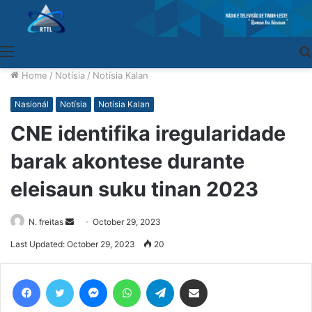
Menu
Home
/
Notísia
/
Notísia Kalan
Nasionál
Notísia
Notísia Kalan
CNE identifika iregularidade
barak akontese durante
eleisaun suku tinan 2023
N. freitas
Send
October 29, 2023
an
Last Updated: October 29, 2023
20
email
Facebook
Twitter
Messenger
WhatsApp
Telegram
Share via Email