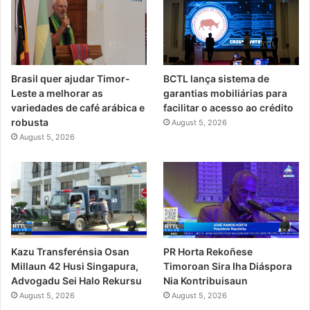
Brasil quer ajudar Timor-
BCTL lança sistema de
Leste a melhorar as
garantias mobiliárias para
variedades de café arábica e
facilitar o acesso ao crédito
robusta
August 5, 2026
August 5, 2026
PR Horta Rekoñese
Kazu Transferénsia Osan
Timoroan Sira Iha Diáspora
Millaun 42 Husi Singapura,
Nia Kontribuisaun
Advogadu Sei Halo Rekursu
August 5, 2026
August 5, 2026