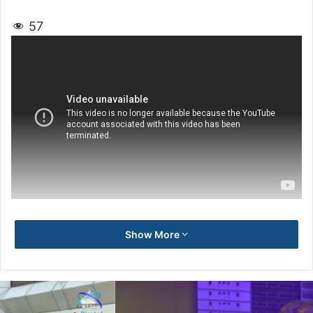
57
Show More