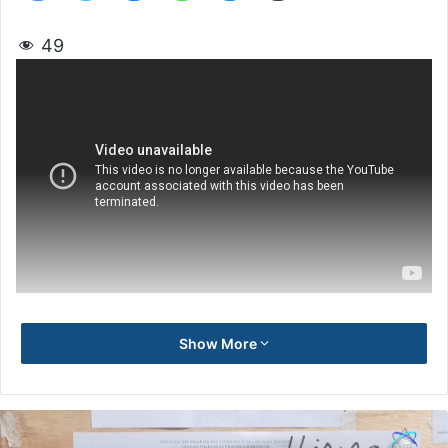
49
Show More