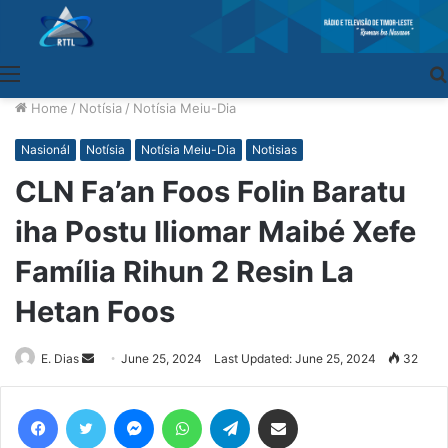
Menu
Home
/
Notísia
/
Notísia Meiu-Dia
Nasionál
Notísia
Notísia Meiu-Dia
Notisias
CLN Fa’an Foos Folin Baratu
iha Postu Iliomar Maibé Xefe
Família Rihun 2 Resin La
Hetan Foos
E. Dias
Send
June 25, 2024
Last Updated: June 25, 2024
32
an
email
Facebook
Twitter
Messenger
WhatsApp
Telegram
Share via Email