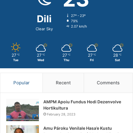
Dili
27º - 23º
79%
2.07 km/h
Clear Sky
27
27
27
27
28
℃
℃
℃
℃
℃
Tue
Wed
Thu
Fri
Sat
Popular
Recent
Comments
AMPM Apoiu Fundus Hodi Dezenvolve
Hortikultura
February 28, 2023
Amu Pároku Venilale Hasa’e Kustu