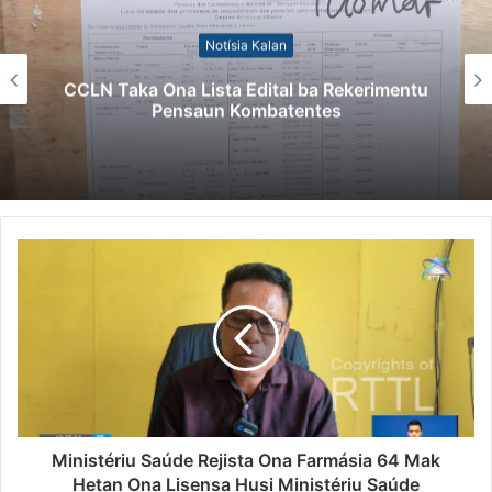
Notísia Kalan
CCLN Taka Ona Lista Edital ba Rekerimentu
Pensaun Kombatentes
Ministériu Saúde Rejista Ona Farmásia 64 Mak
Hetan Ona Lisensa Husi Ministériu Saúde