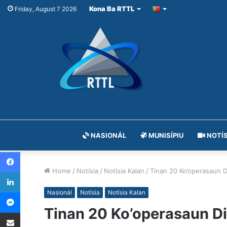
Kona Ba RTTL
Friday, August 7 2026
NASIONÁL
MUNISÍPIU
NOTÍS
Facebook
Home
/
Notísia
/
Notísia Kalan
/
Tinan 20 Ko’operasaun Di
LinkedIn
Messenger
Nasionál
Notísia
Notísia Kalan
Tinan 20 Ko’operasaun Di
Share via Email