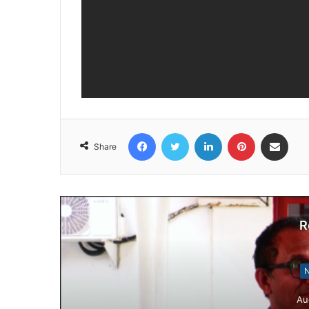
Facebook
Twitter
LinkedIn
Pinterest
Share via Email
Share
R
N
Au