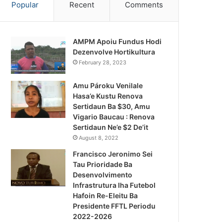
Popular
Recent
Comments
AMPM Apoiu Fundus Hodi
Dezenvolve Hortikultura
February 28, 2023
Amu Pároku Venilale
Hasa’e Kustu Renova
Sertidaun Ba $30, Amu
Vigario Baucau : Renova
Sertidaun Ne’e $2 De’it
August 8, 2022
Francisco Jeronimo Sei
Tau Prioridade Ba
Desenvolvimento
Infrastrutura Iha Futebol
Notísia Kalan
Hafoin Re-Eleitu Ba
Presidente FFTL Periodu
August 5, 2026
2022-2026