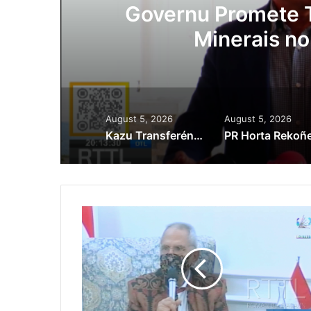
Lei Siberseguransa 
Kaptura Autór Kri
Est
August 5, 2026
August 5, 2026
Kazu Transferénsia Osan Millaun 42 Husi Singapura, Advogadu Sei Halo Rekursu