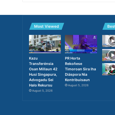
Most Viewed
Bes
PR Horta
Kazu
Rekoñese
Transferénsia
Timoroan Sira Iha
Osan Millaun 42
Diáspora Nia
Husi Singapura,
Kontribuisaun
Advogadu Sei
Halo Rekursu
August 5, 2026
August 5, 2026