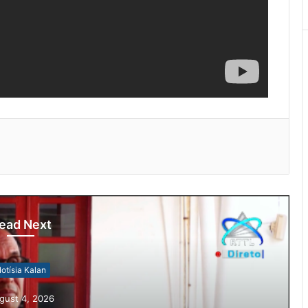
ead Next
otísia Kalan
gust 4, 2026