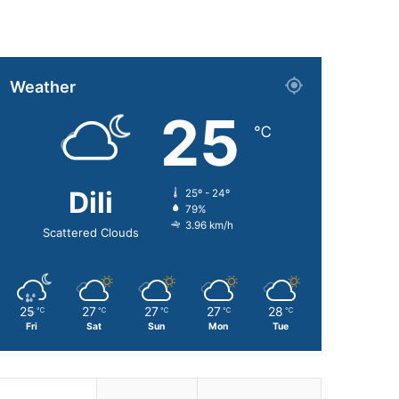
Weather
25
℃
Dili
25º - 24º
79%
3.96 km/h
Scattered Clouds
25
27
27
27
28
℃
℃
℃
℃
℃
Fri
Sat
Sun
Mon
Tue