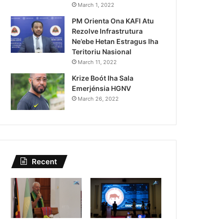
Kazu Transferénsia Osan M
March 1, 2022
PM Orienta Ona KAFI Atu
Singapura, Advogadu Sei
Rezolve Infrastrutura
Ne’ebe Hetan Estragus Iha
Teritoriu Nasional
March 11, 2022
Krize Boót Iha Sala
Emerjénsia HGNV
March 26, 2022
Recent