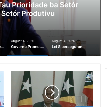
Ajuda Autoridade Polisiál
minozu ho Paradeiru Iha
ranjeiru
August 4, 2026
August 4, 2026
PR Horta Rekoñese Timoroan Sira Iha Diáspora Nia Kontribuisaun
Governu Promete Tau Prioridade ba Setór Minerais no Setór Produtivu
Lei Siberseguransa Ajuda Autoridade Polisiál Kaptura Autór Kriminozu ho Paradeiru Iha Estranjeiru