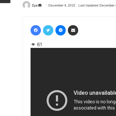
Zya
Send
December 4, 2022
Last Updated: December 
an
email
Facebook
Twitter
Messenger
Share via Email
61