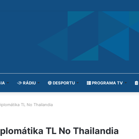
IA
RÁDIU
DESPORTU
PROGRAMA TV
plomátika TL No Thailandia
plomátika TL No Thailandia