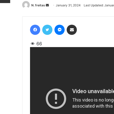
N. freitas
Send
January 31, 2024
Last Updated: Janua
an
email
Facebook
Twitter
Messenger
Share via Email
66