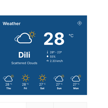
Weather
28
℃
Dili
28º - 23º
55%
2.33 km/h
Scattered Clouds
28
28
27
27
27
℃
℃
℃
℃
℃
Thu
Fri
Sat
Sun
Mon