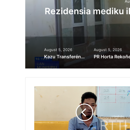
Au
ora
Rezidensia mediku 
August 5, 2026
August 5, 2026
Kazu Transferénsia Osan Millaun 42 Husi Singapura, Advogadu Sei Halo Rekursu