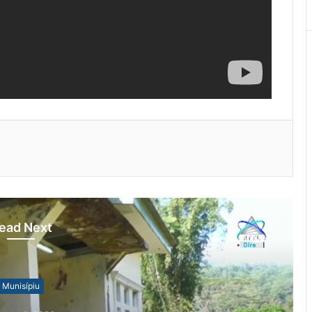
ead Next
Munisípiu