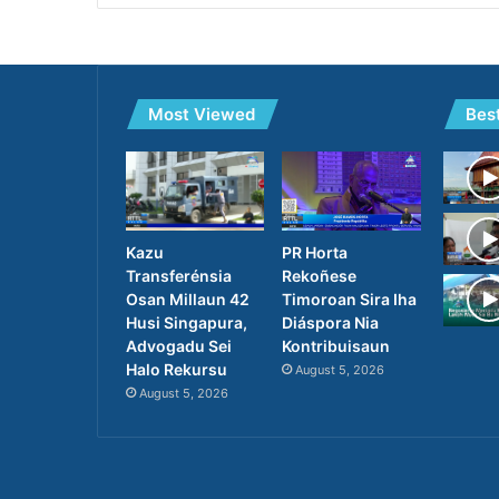
Most Viewed
Bes
PR Horta
Kazu
Rekoñese
Transferénsia
Timoroan Sira Iha
Osan Millaun 42
Diáspora Nia
Husi Singapura,
Kontribuisaun
Advogadu Sei
Halo Rekursu
August 5, 2026
August 5, 2026