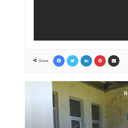
Facebook
Twitter
LinkedIn
Pinterest
Share via Email
Share
R