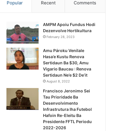
Popular
Recent
Comments
AMPM Apoiu Fundus Hodi
Dezenvolve Hortikultura
February 28, 2023
Amu Pároku Venilale
Hasa’e Kustu Renova
Sertidaun Ba $30, Amu
Vigario Baucau : Renova
Sertidaun Ne’e $2 De’it
August 8, 2022
Francisco Jeronimo Sei
Tau Prioridade Ba
Desenvolvimento
Infrastrutura Iha Futebol
Notísia Kalan
Hafoin Re-Eleitu Ba
Presidente FFTL Periodu
August 4, 2026
2022-2026