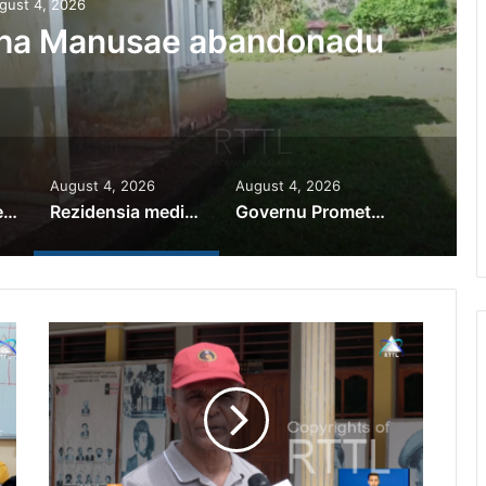
gust 4, 2026
iha Manusae abandonadu
August 4, 2026
August 4, 2026
PR Horta Rekoñese Timoroan Sira Iha Diáspora Nia Kontribuisaun
Rezidensia mediku iha Manusae abandonadu
Governu Promete Tau Prioridade ba Setór Minerais no Setór Produtivu