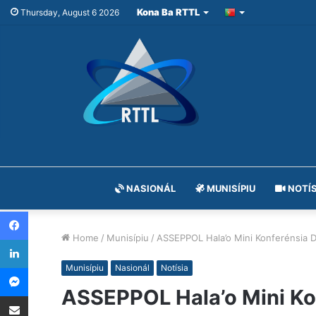
Kona Ba RTTL
Thursday, August 6 2026
NASIONÁL
MUNISÍPIU
NOTÍS
Facebook
Home
/
Munisípiu
/
ASSEPPOL Hala’o Mini Konferénsia D
LinkedIn
Messenger
Munisípiu
Nasionál
Notísia
ASSEPPOL Hala’o Mini Ko
Share via Email