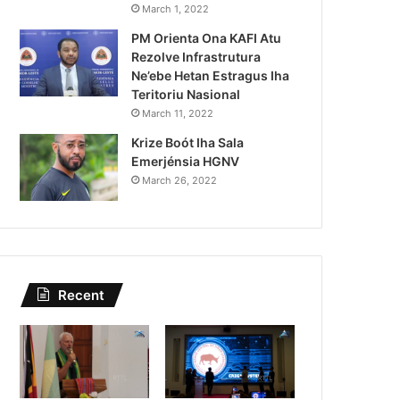
Governu Promete Tau Prio
March 1, 2022
PM Orienta Ona KAFI Atu
Minerais no Setór P
Rezolve Infrastrutura
Ne’ebe Hetan Estragus Iha
Teritoriu Nasional
March 11, 2022
Krize Boót Iha Sala
Emerjénsia HGNV
March 26, 2022
Recent