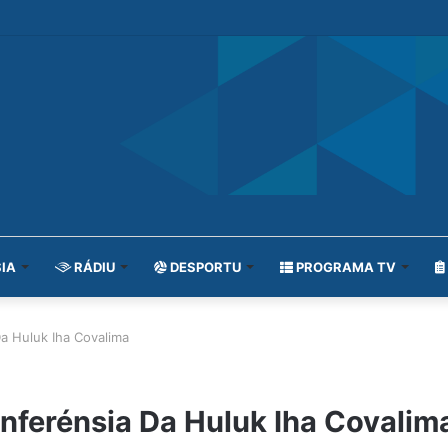
IA
RÁDIU
DESPORTU
PROGRAMA TV
a Huluk Iha Covalima
nferénsia Da Huluk Iha Covalim