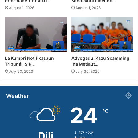
Prioridade Turístiku…
Kondekora Líder no…
August 1, 2026
August 1, 2026
La Kumpri Notifikasaun
Advogadu: Kazu Scamming
Tribunál, SIK…
Iha Metiaut…
July 30, 2026
July 30, 2026
Weather
24
℃
Dili
27º - 23º