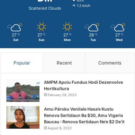
65%
1.2 km/h
Scattered Clouds
27
27
27
28
27
℃
℃
℃
℃
℃
Sat
Sun
Mon
Tue
Wed
Popular
Recent
Comments
AMPM Apoiu Fundus Hodi Dezenvolve
Hortikultura
February 28, 2023
Amu Pároku Venilale Hasa’e Kustu
Renova Sertidaun Ba $30, Amu Vigario
Baucau : Renova Sertidaun Ne’e $2 De’it
August 8, 2022