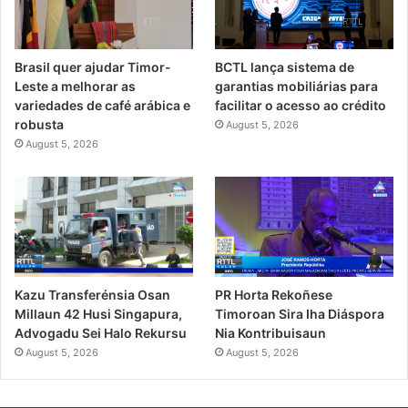
Brasil quer ajudar Timor-
BCTL lança sistema de
Leste a melhorar as
garantias mobiliárias para
variedades de café arábica e
facilitar o acesso ao crédito
robusta
August 5, 2026
August 5, 2026
PR Horta Rekoñese
Kazu Transferénsia Osan
Timoroan Sira Iha Diáspora
Millaun 42 Husi Singapura,
Nia Kontribuisaun
Advogadu Sei Halo Rekursu
August 5, 2026
August 5, 2026