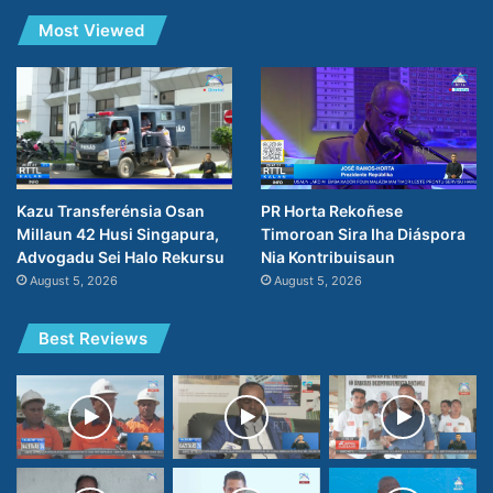
Most Viewed
PR Horta Rekoñese
Kazu Transferénsia Osan
Timoroan Sira Iha Diáspora
Millaun 42 Husi Singapura,
Nia Kontribuisaun
Advogadu Sei Halo Rekursu
August 5, 2026
August 5, 2026
Best Reviews