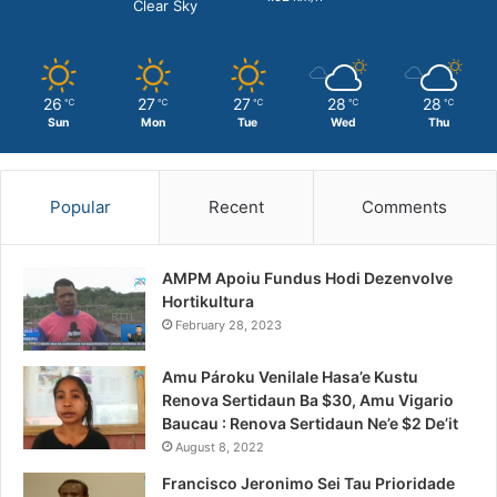
Clear Sky
26
27
27
28
28
℃
℃
℃
℃
℃
Sun
Mon
Tue
Wed
Thu
Popular
Recent
Comments
AMPM Apoiu Fundus Hodi Dezenvolve
Hortikultura
February 28, 2023
Amu Pároku Venilale Hasa’e Kustu
Renova Sertidaun Ba $30, Amu Vigario
Baucau : Renova Sertidaun Ne’e $2 De’it
August 8, 2022
Francisco Jeronimo Sei Tau Prioridade