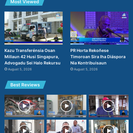
Most Viewed
PR Horta Rekoñese
Kazu Transferénsia Osan
Timoroan Sira Iha Diáspora
Millaun 42 Husi Singapura,
Nia Kontribuisaun
Advogadu Sei Halo Rekursu
August 5, 2026
August 5, 2026
Best Reviews