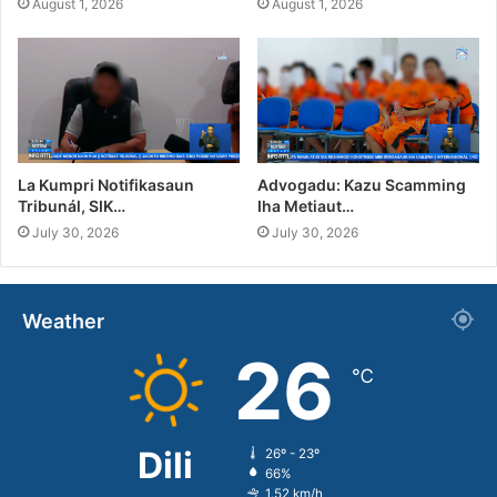
August 1, 2026
August 1, 2026
La Kumpri Notifikasaun
Advogadu: Kazu Scamming
Tribunál, SIK…
Iha Metiaut…
July 30, 2026
July 30, 2026
Weather
26
℃
Dili
26º - 23º
66%
1.52 km/h