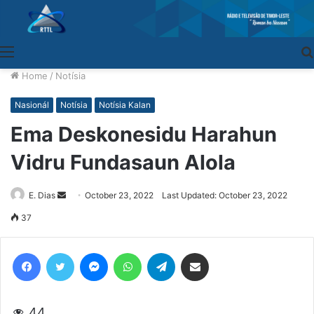
Menu
Home
/
Notísia
Nasionál
Notísia
Notísia Kalan
Ema Deskonesidu Harahun
Vidru Fundasaun Alola
E. Dias
Send
October 23, 2022
Last Updated: October 23, 2022
an
37
email
Facebook
Twitter
Messenger
WhatsApp
Telegram
Share via Email
44