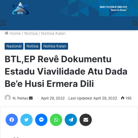
Menu
Home
/
Notísia
/
Notísia Kalan
Nasionál
Notísia
Notísia Kalan
BTL,EP Revê Dokumentu
Estadu Viavilidade Atu Dada
Be’e Husi Ermera Dili
N. freitas
Send
April 29, 2022
Last Updated: April 29, 2022
195
an
email
Facebook
Twitter
Messenger
WhatsApp
Telegram
Share via Email