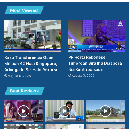
Most Viewed
PR Horta Rekoñese
Kazu Transferénsia Osan
Timoroan Sira Iha Diáspora
Millaun 42 Husi Singapura,
Nia Kontribuisaun
Advogadu Sei Halo Rekursu
August 5, 2026
August 5, 2026
Best Reviews