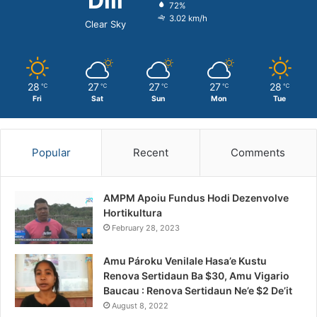
Dili
72%
3.02 km/h
Clear Sky
28
27
27
27
28
℃
℃
℃
℃
℃
Fri
Sat
Sun
Mon
Tue
Popular
Recent
Comments
AMPM Apoiu Fundus Hodi Dezenvolve
Hortikultura
February 28, 2023
Amu Pároku Venilale Hasa’e Kustu
Renova Sertidaun Ba $30, Amu Vigario
Baucau : Renova Sertidaun Ne’e $2 De’it
August 8, 2022