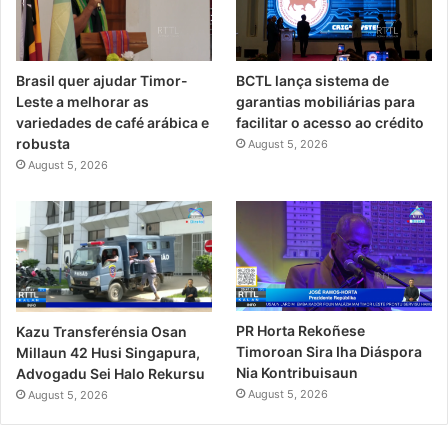
Brasil quer ajudar Timor-
BCTL lança sistema de
Leste a melhorar as
garantias mobiliárias para
variedades de café arábica e
facilitar o acesso ao crédito
robusta
August 5, 2026
August 5, 2026
PR Horta Rekoñese
Kazu Transferénsia Osan
Timoroan Sira Iha Diáspora
Millaun 42 Husi Singapura,
Nia Kontribuisaun
Advogadu Sei Halo Rekursu
August 5, 2026
August 5, 2026