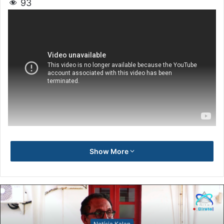
93
Show More
Notísia Kalan