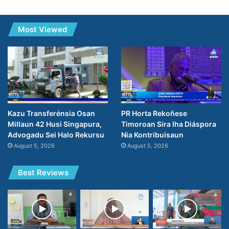
Most Viewed
PR Horta Rekoñese
Kazu Transferénsia Osan
Timoroan Sira Iha Diáspora
Millaun 42 Husi Singapura,
Nia Kontribuisaun
Advogadu Sei Halo Rekursu
August 5, 2026
August 5, 2026
Best Reviews