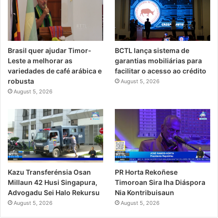
Brasil quer ajudar Timor-
BCTL lança sistema de
Leste a melhorar as
garantias mobiliárias para
variedades de café arábica e
facilitar o acesso ao crédito
robusta
August 5, 2026
August 5, 2026
PR Horta Rekoñese
Kazu Transferénsia Osan
Timoroan Sira Iha Diáspora
Millaun 42 Husi Singapura,
Nia Kontribuisaun
Advogadu Sei Halo Rekursu
August 5, 2026
August 5, 2026