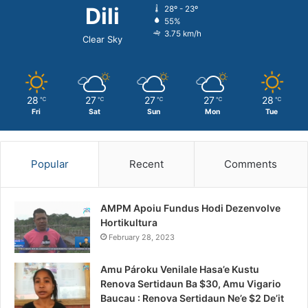
Dili
28º - 23º
55%
3.75 km/h
Clear Sky
28
27
27
27
28
℃
℃
℃
℃
℃
Fri
Sat
Sun
Mon
Tue
Popular
Recent
Comments
AMPM Apoiu Fundus Hodi Dezenvolve
Hortikultura
February 28, 2023
Amu Pároku Venilale Hasa’e Kustu
Renova Sertidaun Ba $30, Amu Vigario
Baucau : Renova Sertidaun Ne’e $2 De’it