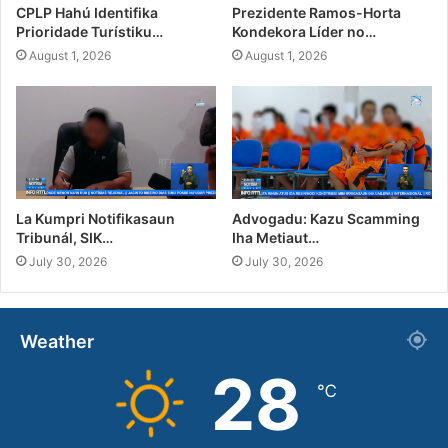
CPLP Hahú Identifika
Prezidente Ramos-Horta
Prioridade Turístiku…
Kondekora Líder no…
August 1, 2026
August 1, 2026
La Kumpri Notifikasaun
Advogadu: Kazu Scamming
Tribunál, SIK…
Iha Metiaut…
July 30, 2026
July 30, 2026
Weather
28
℃