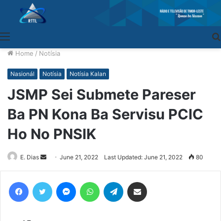
Menu
Home
/
Notísia
Nasionál
Notísia
Notísia Kalan
JSMP Sei Submete Pareser
Ba PN Kona Ba Servisu PCIC
Ho No PNSIK
E. Dias
Send
June 21, 2022
Last Updated: June 21, 2022
80
an
email
Facebook
Twitter
Messenger
WhatsApp
Telegram
Share via Email