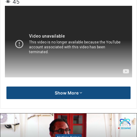
45
Show More
Notísia Kalan