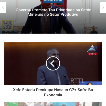
Lei Siberseguransa Ajuda Autoridade
Polisiál Kaptura Autór Kriminozu ho
Paradeiru Iha Estranjeiru
Xefe Estadu Preokupa Nasaun G7+ Sofre Ba
Ekonomia