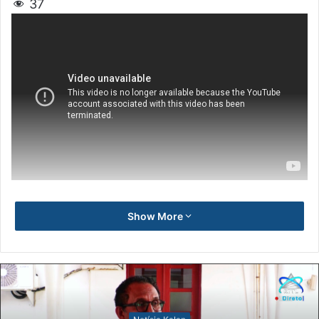
37
Show More