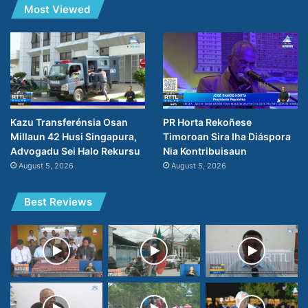
Most Viewed
PR Horta Rekoñese
Kazu Transferénsia Osan
Timoroan Sira Iha Diáspora
Millaun 42 Husi Singapura,
Nia Kontribuisaun
Advogadu Sei Halo Rekursu
August 5, 2026
August 5, 2026
Best Reviews