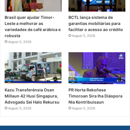
Brasil quer ajudar Timor-
BCTL lança sistema de
Leste a melhorar as
garantias mobiliárias para
variedades de café arábica e
facilitar o acesso ao crédito
robusta
August 5, 2026
August 5, 2026
PR Horta Rekoñese
Kazu Transferénsia Osan
Timoroan Sira Iha Diáspora
Millaun 42 Husi Singapura,
Nia Kontribuisaun
Advogadu Sei Halo Rekursu
August 5, 2026
August 5, 2026