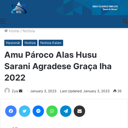
Menu
Home
/
Notísia
Nasionál
Notísia
Notísia Kalan
Amu Pároco Alas Husu
Sarani Agradese Graça Iha
2022
Zya
Send
January 3, 2023
Last Updated: January 3, 2023
26
an
email
Facebook
Twitter
Messenger
WhatsApp
Telegram
Share via Email