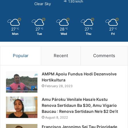
1.93 km/h
Clear Sky
27
27
28
27
27
℃
℃
℃
℃
℃
Mon
Tue
Wed
Thu
Fri
Popular
Recent
Comments
AMPM Apoiu Fundus Hodi Dezenvolve
Hortikultura
February 28, 2023
Amu Pároku Venilale Hasa’e Kustu
Renova Sertidaun Ba $30, Amu Vigario
Baucau : Renova Sertidaun Ne’e $2 De’it
August 8, 2022
Francisco Jeronimo Sei Tau Prioridade