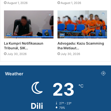
August 1, 2026
August 1, 2026
La Kumpri Notifikasaun
Advogadu: Kazu Scamming
Tribunál, SIK…
Iha Metiaut…
July 30, 2026
July 30, 2026
Weather
23
℃
Dili
27º - 23º
79%