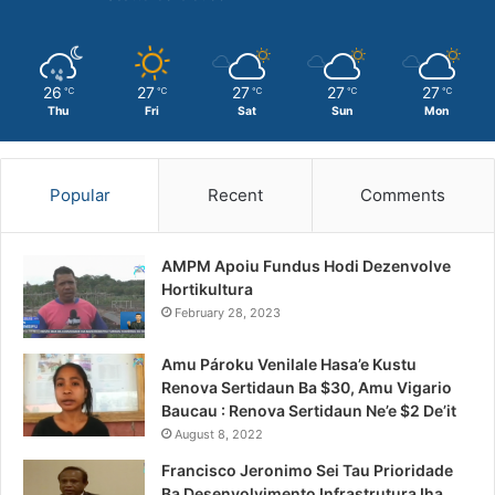
26
27
27
27
27
℃
℃
℃
℃
℃
Thu
Fri
Sat
Sun
Mon
Popular
Recent
Comments
AMPM Apoiu Fundus Hodi Dezenvolve
Hortikultura
February 28, 2023
Amu Pároku Venilale Hasa’e Kustu
Renova Sertidaun Ba $30, Amu Vigario
Baucau : Renova Sertidaun Ne’e $2 De’it
August 8, 2022
Francisco Jeronimo Sei Tau Prioridade
Ba Desenvolvimento Infrastrutura Iha