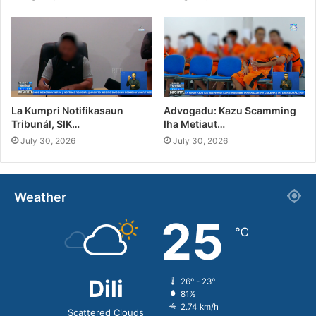
La Kumpri Notifikasaun
Advogadu: Kazu Scamming
Tribunál, SIK…
Iha Metiaut…
July 30, 2026
July 30, 2026
Weather
25
℃
Dili
26º - 23º
81%
2.74 km/h
Scattered Clouds