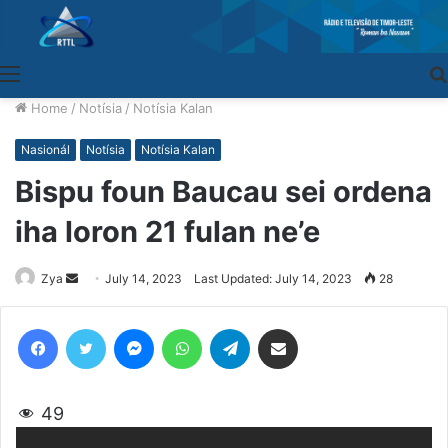
Menu
Home
/
Notísia
/
Notísia Kalan
Nasionál
Notísia
Notísia Kalan
Bispu foun Baucau sei ordena
iha loron 21 fulan ne’e
Zya
Send
July 14, 2023
Last Updated: July 14, 2023
28
an
email
Facebook
Twitter
Messenger
WhatsApp
Telegram
Share via Email
49