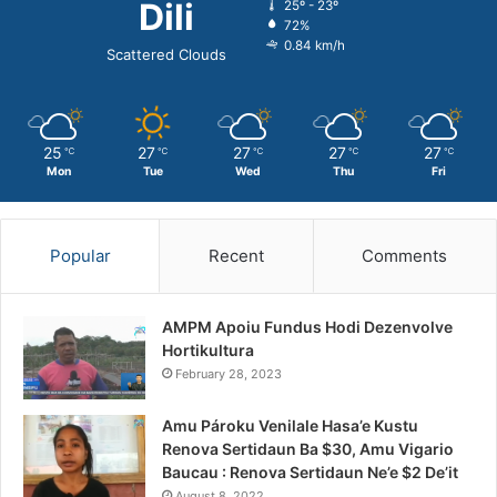
Dili
25º - 23º
72%
0.84 km/h
Scattered Clouds
25
27
27
27
27
℃
℃
℃
℃
℃
Mon
Tue
Wed
Thu
Fri
Popular
Recent
Comments
AMPM Apoiu Fundus Hodi Dezenvolve
Hortikultura
February 28, 2023
Amu Pároku Venilale Hasa’e Kustu
Renova Sertidaun Ba $30, Amu Vigario
Baucau : Renova Sertidaun Ne’e $2 De’it
August 8, 2022