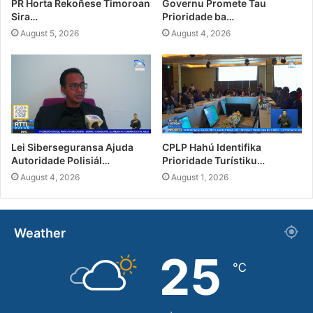
PR Horta Rekoñese Timoroan
Governu Promete Tau
Sira…
Prioridade ba…
August 5, 2026
August 4, 2026
Lei Siberseguransa Ajuda
CPLP Hahú Identifika
Autoridade Polisiál…
Prioridade Turístiku…
August 4, 2026
August 1, 2026
Weather
25
℃