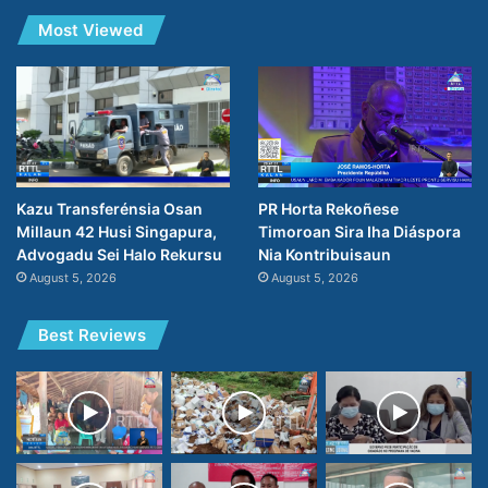
Most Viewed
PR Horta Rekoñese
Kazu Transferénsia Osan
Timoroan Sira Iha Diáspora
Millaun 42 Husi Singapura,
Nia Kontribuisaun
Advogadu Sei Halo Rekursu
August 5, 2026
August 5, 2026
Best Reviews