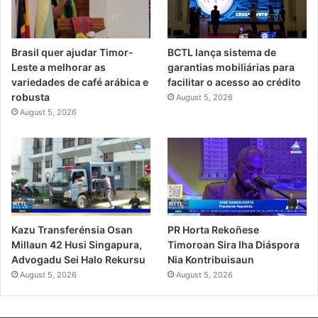
Brasil quer ajudar Timor-
BCTL lança sistema de
Leste a melhorar as
garantias mobiliárias para
variedades de café arábica e
facilitar o acesso ao crédito
robusta
August 5, 2026
August 5, 2026
PR Horta Rekoñese
Kazu Transferénsia Osan
Timoroan Sira Iha Diáspora
Millaun 42 Husi Singapura,
Nia Kontribuisaun
Advogadu Sei Halo Rekursu
August 5, 2026
August 5, 2026