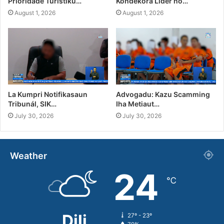
Prioridade Turístiku…
Kondekora Líder no…
August 1, 2026
August 1, 2026
La Kumpri Notifikasaun
Advogadu: Kazu Scamming
Tribunál, SIK…
Iha Metiaut…
July 30, 2026
July 30, 2026
Weather
24
℃
Dili
27º - 23º