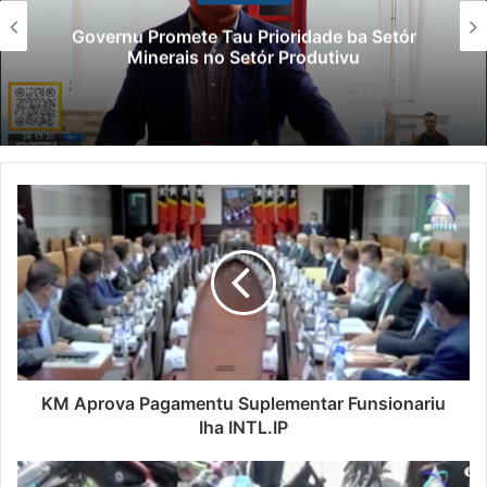
Governu Promete Tau Prioridade ba Setór
Minerais no Setór Produtivu
KM Aprova Pagamentu Suplementar Funsionariu
Iha INTL.IP