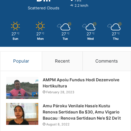
79%
2.2 km/h
Scattered Clouds
27
27
27
27
27
℃
℃
℃
℃
℃
Sun
Mon
Tue
Wed
Thu
Popular
Recent
Comments
AMPM Apoiu Fundus Hodi Dezenvolve
Hortikultura
February 28, 2023
Amu Pároku Venilale Hasa’e Kustu
Renova Sertidaun Ba $30, Amu Vigario
Baucau : Renova Sertidaun Ne’e $2 De’it
August 8, 2022