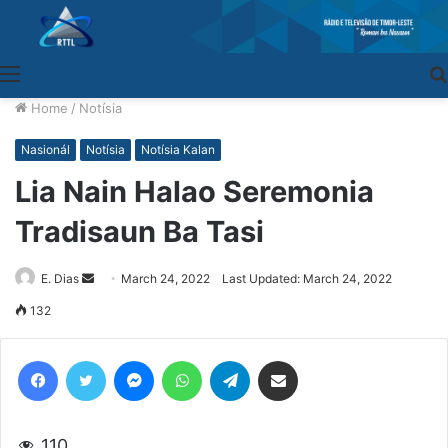
Menu
Home
/
Notísia
Nasionál
Notísia
Notísia Kalan
Lia Nain Halao Seremonia
Tradisaun Ba Tasi
E. Dias
Send
March 24, 2022
Last Updated: March 24, 2022
an
132
email
Facebook
Twitter
Messenger
WhatsApp
Telegram
Share via Email
110