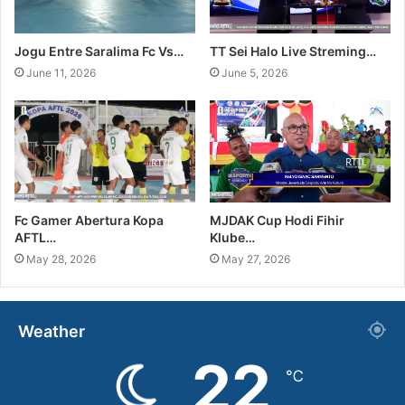
Jogu Entre Saralima Fc Vs…
TT Sei Halo Live Streming…
June 11, 2026
June 5, 2026
Fc Gamer Abertura Kopa
MJDAK Cup Hodi Fihir
AFTL…
Klube…
May 28, 2026
May 27, 2026
Weather
22
℃