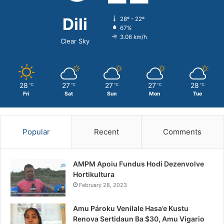
Dili
28º - 22º
67%
3.06 km/h
Clear Sky
28
27
27
27
28
℃
℃
℃
℃
℃
Fri
Sat
Sun
Mon
Tue
Popular
Recent
Comments
AMPM Apoiu Fundus Hodi Dezenvolve
Hortikultura
February 28, 2023
Amu Pároku Venilale Hasa’e Kustu
Renova Sertidaun Ba $30, Amu Vigario