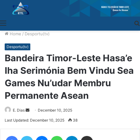
Menu
Home
/
Desportu(tv)
Desportu(tv)
Bandeira Timor-Leste Hasa’e
Iha Serimónia Bem Vindu Sea
Games Nu’udar Membru
Permanente Asean
E. Dias
Send
December 10, 2025
an
Last Updated: December 10, 2025
38
email
Facebook
Twitter
Messenger
WhatsApp
Telegram
Share via Email