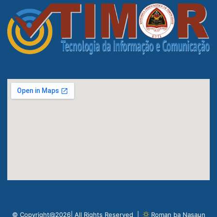
© Copyright@2026| All Rights Reserved |
Roman ba Nasaun