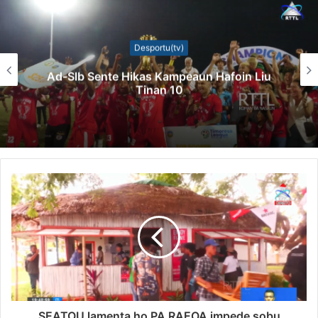
Desportu(tv)
Ad-Slb Sente Hikas Kampeaun Hafoin Liu
Tinan 10
SEATOU lamenta ho PA RAEOA impede sobu