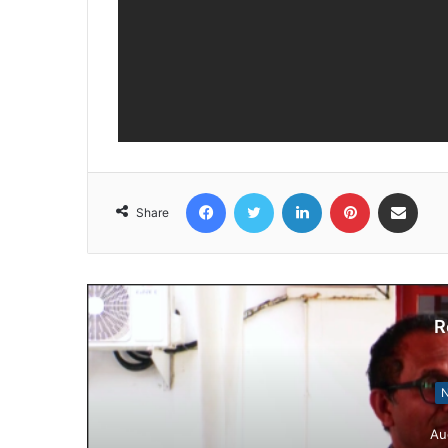
Facebook
Twitter
LinkedIn
Pinterest
Share via Email
Share
R
Notísia Kalan
August 4, 2026