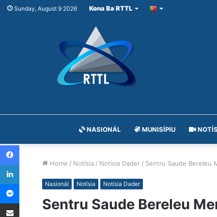
Kona Ba RTTL
Sunday, August 9 2026
NASIONÁL
MUNISÍPIU
NOTÍS
Facebook
Home
/
Notísia
/
Notísia Dader
/
Sentru Saude Bereleu
LinkedIn
Messenger
Nasionál
Notísia
Notísia Dader
Sentru Saude Bereleu M
Share via Email