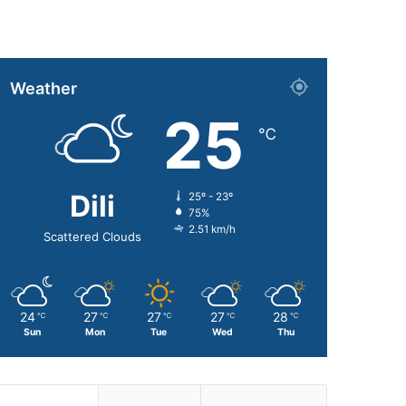
Weather
25
℃
Dili
25º - 23º
75%
2.51 km/h
Scattered Clouds
24
27
27
27
28
℃
℃
℃
℃
℃
Sun
Mon
Tue
Wed
Thu