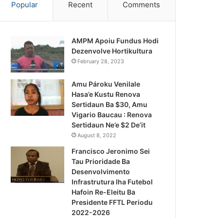
Popular
Recent
Comments
AMPM Apoiu Fundus Hodi
Dezenvolve Hortikultura
February 28, 2023
Amu Pároku Venilale
Hasa’e Kustu Renova
Sertidaun Ba $30, Amu
Vigario Baucau : Renova
Sertidaun Ne’e $2 De’it
August 8, 2022
Francisco Jeronimo Sei
Tau Prioridade Ba
Desenvolvimento
Infrastrutura Iha Futebol
Notísia Kalan
Hafoin Re-Eleitu Ba
Presidente FFTL Periodu
August 4, 2026
2022-2026