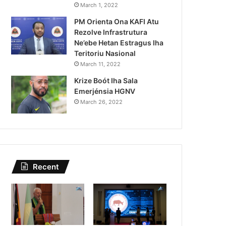
iberseguransa Ajuda Autoridade
March 1, 2022
PM Orienta Ona KAFI Atu
tura Autór Kriminozu ho Parade
Rezolve Infrastrutura
Estranjeiru
Ne’ebe Hetan Estragus Iha
Teritoriu Nasional
March 11, 2022
Krize Boót Iha Sala
Emerjénsia HGNV
March 26, 2022
Recent