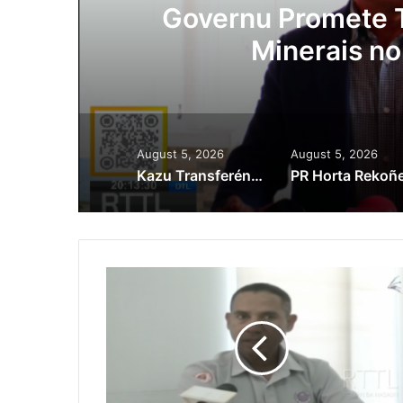
Governu Promete Tau Prior
Minerais no Setór P
August 5, 2026
August 5, 2026
Kazu Transferénsia Osan Millaun 42 Husi Singapura, Advogadu Sei Halo Rekursu