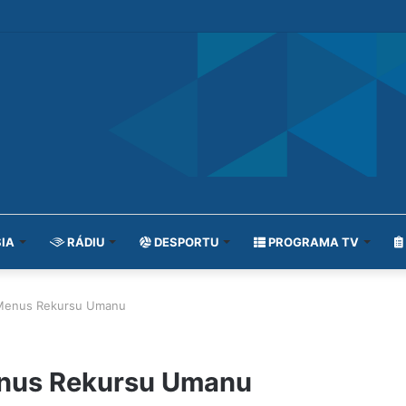
IA
RÁDIU
DESPORTU
PROGRAMA TV
 Menus Rekursu Umanu
enus Rekursu Umanu