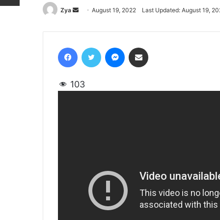
Zya
Send
August 19, 2022
Last Updated: August 19, 2
an
email
Facebook
Twitter
Messenger
Share via Email
103