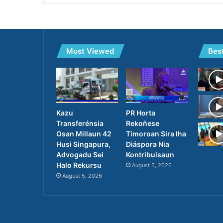
Most Viewed
Bes
PR Horta
Kazu
Rekoñese
Transferénsia
Timoroan Sira Iha
Osan Millaun 42
Diáspora Nia
Husi Singapura,
Kontribuisaun
Advogadu Sei
Halo Rekursu
August 5, 2026
August 5, 2026