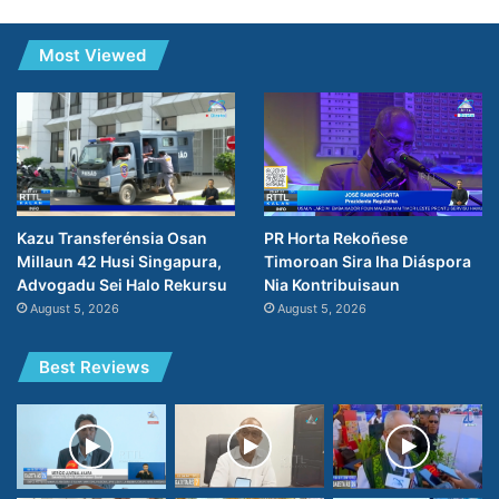
Most Viewed
PR Horta Rekoñese
Kazu Transferénsia Osan
Timoroan Sira Iha Diáspora
Millaun 42 Husi Singapura,
Nia Kontribuisaun
Advogadu Sei Halo Rekursu
August 5, 2026
August 5, 2026
Best Reviews