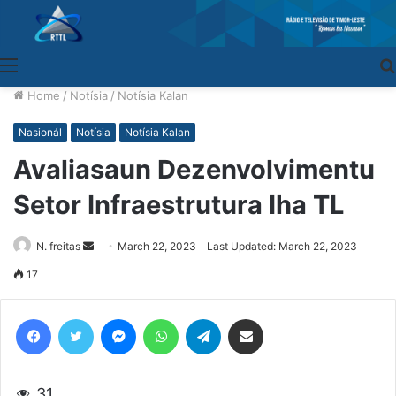
Menu
Home
/
Notísia
/
Notísia Kalan
Nasionál
Notísia
Notísia Kalan
Avaliasaun Dezenvolvimentu
Setor Infraestrutura Iha TL
N. freitas
Send
March 22, 2023
Last Updated: March 22, 2023
an
17
email
Facebook
Twitter
Messenger
WhatsApp
Telegram
Share via Email
31