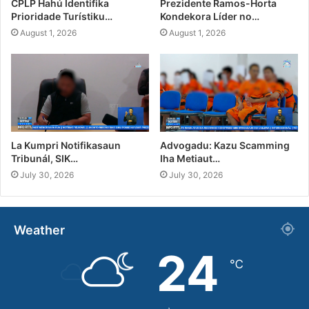
CPLP Hahú Identifika
Prezidente Ramos-Horta
Prioridade Turístiku…
Kondekora Líder no…
August 1, 2026
August 1, 2026
La Kumpri Notifikasaun
Advogadu: Kazu Scamming
Tribunál, SIK…
Iha Metiaut…
July 30, 2026
July 30, 2026
Weather
24
℃