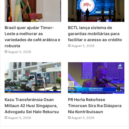
Brasil quer ajudar Timor-
BCTL lança sistema de
Leste a melhorar as
garantias mobiliárias para
variedades de café arábica e
facilitar o acesso ao crédito
robusta
August 5, 2026
August 5, 2026
PR Horta Rekoñese
Kazu Transferénsia Osan
Timoroan Sira Iha Diáspora
Millaun 42 Husi Singapura,
Nia Kontribuisaun
Advogadu Sei Halo Rekursu
August 5, 2026
August 5, 2026