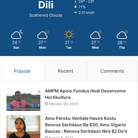
Dili
24º - 23º
77%
2.51 km/h
Scattered Clouds
24
27
27
27
28
℃
℃
℃
℃
℃
Sun
Mon
Tue
Wed
Thu
Popular
Recent
Comments
AMPM Apoiu Fundus Hodi Dezenvolve
Hortikultura
February 28, 2023
Amu Pároku Venilale Hasa’e Kustu
Renova Sertidaun Ba $30, Amu Vigario
Baucau : Renova Sertidaun Ne’e $2 De’it
August 8, 2022