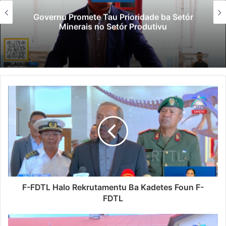
Governu Promete Tau Prioridade ba Setór
Minerais no Setór Produtivu
F-FDTL Halo Rekrutamentu Ba Kadetes Foun F-
FDTL