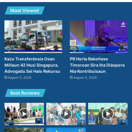
Most Viewed
PR Horta Rekoñese
Kazu Transferénsia Osan
Timoroan Sira Iha Diáspora
Millaun 42 Husi Singapura,
Nia Kontribuisaun
Advogadu Sei Halo Rekursu
August 5, 2026
August 5, 2026
Best Reviews