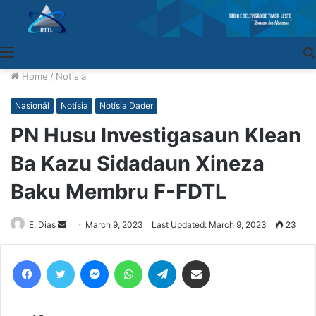
Menu
Home
/
Notísia
Nasionál
Notísia
Notísia Dader
PN Husu Investigasaun Klean
Ba Kazu Sidadaun Xineza
Baku Membru F-FDTL
E. Dias
Send
March 9, 2023
Last Updated: March 9, 2023
23
an
email
Facebook
Twitter
Messenger
WhatsApp
Telegram
Share via Email