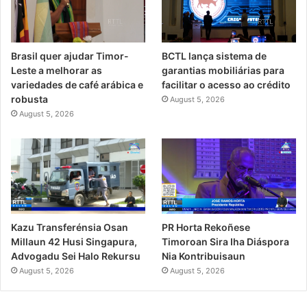
Brasil quer ajudar Timor-
BCTL lança sistema de
Leste a melhorar as
garantias mobiliárias para
variedades de café arábica e
facilitar o acesso ao crédito
robusta
August 5, 2026
August 5, 2026
PR Horta Rekoñese
Kazu Transferénsia Osan
Timoroan Sira Iha Diáspora
Millaun 42 Husi Singapura,
Nia Kontribuisaun
Advogadu Sei Halo Rekursu
August 5, 2026
August 5, 2026