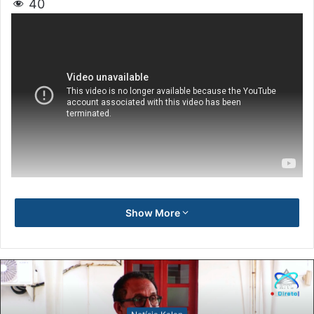
40
Show More
Notísia Kalan