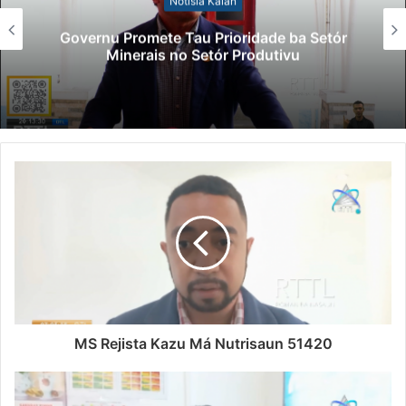
Lei Siberseguransa Ajuda Autoridade
Polisiál Kaptura Autór Kriminozu ho
Paradeiru Iha Estranjeiru
MS Rejista Kazu Má Nutrisaun 51420