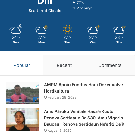
Dili
77%
2.51 km/h
Scattered Clouds
24
27
27
27
28
℃
℃
℃
℃
℃
Sun
Mon
Tue
Wed
Thu
Popular
Recent
Comments
AMPM Apoiu Fundus Hodi Dezenvolve
Hortikultura
February 28, 2023
Amu Pároku Venilale Hasa’e Kustu
Renova Sertidaun Ba $30, Amu Vigario
Baucau : Renova Sertidaun Ne’e $2 De’it
August 8, 2022