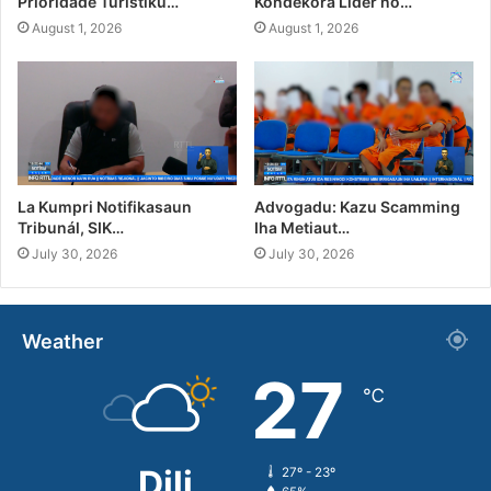
Prioridade Turístiku…
Kondekora Líder no…
August 1, 2026
August 1, 2026
La Kumpri Notifikasaun
Advogadu: Kazu Scamming
Tribunál, SIK…
Iha Metiaut…
July 30, 2026
July 30, 2026
Weather
27
℃
Dili
27º - 23º