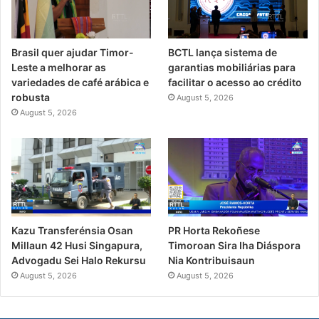
Brasil quer ajudar Timor-
BCTL lança sistema de
Leste a melhorar as
garantias mobiliárias para
variedades de café arábica e
facilitar o acesso ao crédito
robusta
August 5, 2026
August 5, 2026
PR Horta Rekoñese
Kazu Transferénsia Osan
Timoroan Sira Iha Diáspora
Millaun 42 Husi Singapura,
Nia Kontribuisaun
Advogadu Sei Halo Rekursu
August 5, 2026
August 5, 2026