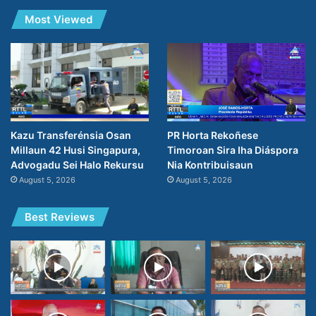
Most Viewed
PR Horta Rekoñese
Kazu Transferénsia Osan
Timoroan Sira Iha Diáspora
Millaun 42 Husi Singapura,
Nia Kontribuisaun
Advogadu Sei Halo Rekursu
August 5, 2026
August 5, 2026
Best Reviews