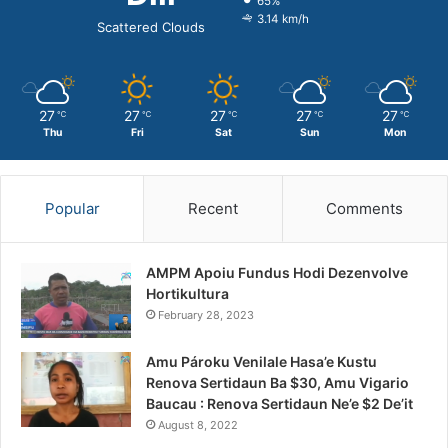
65%
3.14 km/h
Scattered Clouds
27
27
27
27
27
℃
℃
℃
℃
℃
Thu
Fri
Sat
Sun
Mon
Popular
Recent
Comments
AMPM Apoiu Fundus Hodi Dezenvolve
Hortikultura
February 28, 2023
Amu Pároku Venilale Hasa’e Kustu
Renova Sertidaun Ba $30, Amu Vigario
Baucau : Renova Sertidaun Ne’e $2 De’it
August 8, 2022