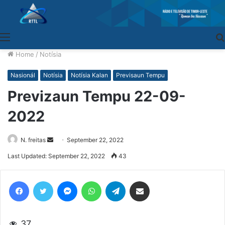
Menu
Home
/
Notísia
Nasionál
Notísia
Notísia Kalan
Previsaun Tempu
Previzaun Tempu 22-09-
2022
N. freitas
Send
September 22, 2022
an
Last Updated: September 22, 2022
43
email
Facebook
Twitter
Messenger
WhatsApp
Telegram
Share via Email
37