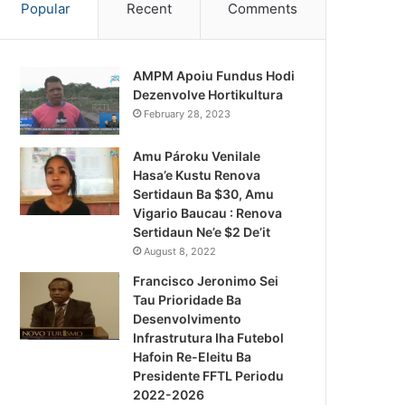
Popular
Recent
Comments
AMPM Apoiu Fundus Hodi
Dezenvolve Hortikultura
February 28, 2023
Amu Pároku Venilale
Hasa’e Kustu Renova
Sertidaun Ba $30, Amu
Vigario Baucau : Renova
Sertidaun Ne’e $2 De’it
August 8, 2022
Francisco Jeronimo Sei
Tau Prioridade Ba
Desenvolvimento
Infrastrutura Iha Futebol
Notísia Kalan
Hafoin Re-Eleitu Ba
Presidente FFTL Periodu
August 4, 2026
2022-2026