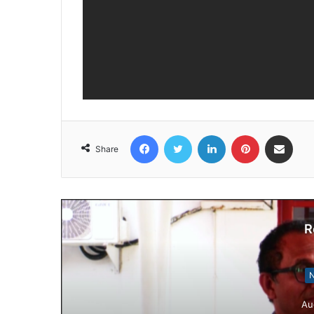
Facebook
Twitter
LinkedIn
Pinterest
Share via Email
Share
R
N
Au