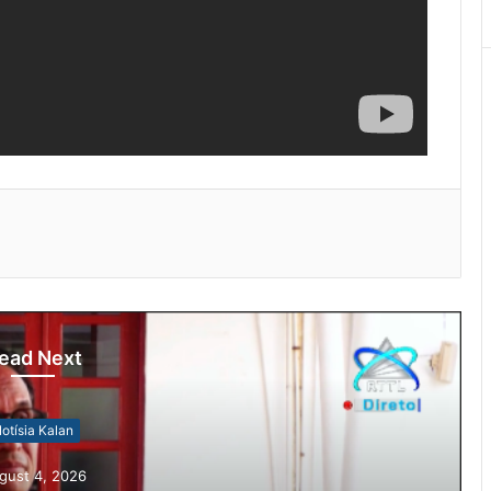
ead Next
otísia Kalan
gust 4, 2026