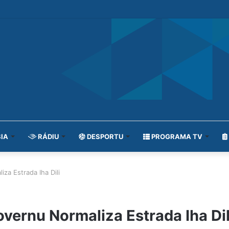
IA
RÁDIU
DESPORTU
PROGRAMA TV
za Estrada Iha Dili
vernu Normaliza Estrada Iha Dil