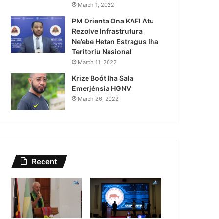
Lei Siberseguransa Ajuda Au
March 1, 2022
PM Orienta Ona KAFI Atu
Kaptura Autór Kriminozu h
Rezolve Infrastrutura
Estranjeiru
Ne’ebe Hetan Estragus Iha
Teritoriu Nasional
March 11, 2022
Krize Boót Iha Sala
Emerjénsia HGNV
March 26, 2022
Recent