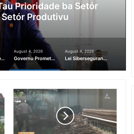
au Prioridade ba Setór
 Setór Produtivu
August 4, 2026
August 4, 2026
PR Horta Rekoñese Timoroan Sira Iha Diáspora Nia Kontribuisaun
Governu Promete Tau Prioridade ba Setór Minerais no Setór Produtivu
Lei Siberseguransa Ajuda Autoridade Polisiál Kaptura Autór Kriminozu ho Paradeiru Iha Estranjeiru