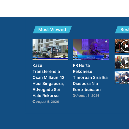
Most Viewed
Bes
PR Horta
Kazu
Rekoñese
Transferénsia
Timoroan Sira Iha
Osan Millaun 42
Diáspora Nia
Husi Singapura,
Kontribuisaun
Advogadu Sei
Halo Rekursu
August 5, 2026
August 5, 2026