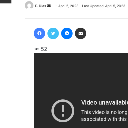
E. Dias
Send
April 5, 2023
Last Updated: April 5, 2023
an
email
Facebook
Twitter
Messenger
Share via Email
52