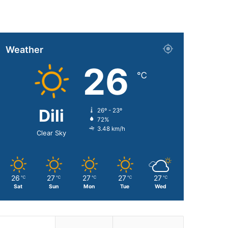
Weather
26
℃
Dili
26º - 23º
72%
3.48 km/h
Clear Sky
26
27
27
27
27
℃
℃
℃
℃
℃
Sat
Sun
Mon
Tue
Wed