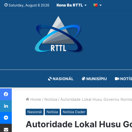
Kona Ba RTTL
Saturday, August 8 2026
NASIONÁL
MUNISÍPIU
NOTÍS
Facebook
Home
/
Notísia
/
Autoridade Lokal Husu Governu Normali
LinkedIn
Messenger
Nasionál
Notísia
Notísia Dader
Autoridade Lokal Husu Go
Share via Email