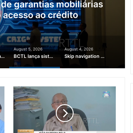
de garantias mobiliárias
 o acesso ao crédito
August 5, 2026
August 4, 2026
Brasil quer ajudar Timor-Leste a melhorar as variedades de café arábica e robusta
BCTL lança sistema de garantias mobiliárias para facilitar o acesso ao crédito
Skip navigation Search Create 9+ Avatar image Timor-Leste e Portugal reforçam cooperação económica