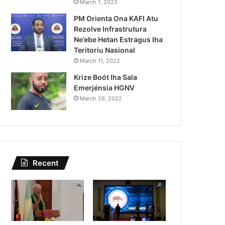
Skip navigation Search Create 9+ Avatar
March 1, 2022
PM Orienta Ona KAFI Atu
image Timor-Leste e Port
Rezolve Infrastrutura
cooperação econ
Ne’ebe Hetan Estragus Iha
Teritoriu Nasional
March 11, 2022
Krize Boót Iha Sala
Emerjénsia HGNV
March 26, 2022
Recent