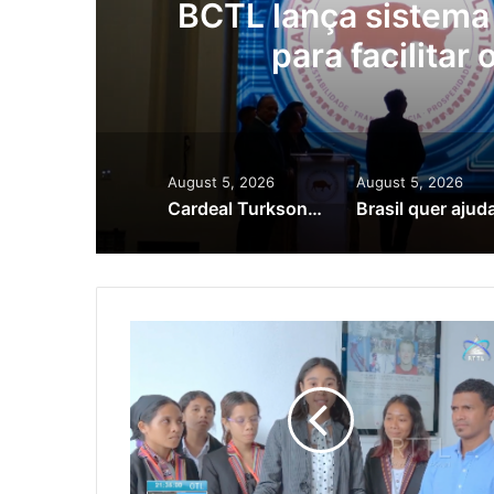
as
BCTL lança sistema 
para facilitar
August 5, 2026
August 5, 2026
Cardeal Turkson homenageia heróis timorenses e defende papel da igreja no desenvolvimento do país