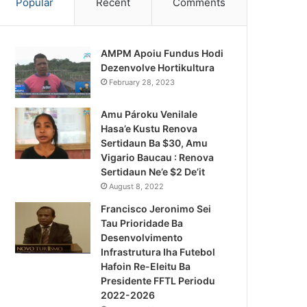
Popular
Recent
Comments
AMPM Apoiu Fundus Hodi
Dezenvolve Hortikultura
February 28, 2023
Amu Pároku Venilale
Hasa’e Kustu Renova
Sertidaun Ba $30, Amu
Vigario Baucau : Renova
Sertidaun Ne’e $2 De’it
August 8, 2022
Francisco Jeronimo Sei
Tau Prioridade Ba
Desenvolvimento
Infrastrutura Iha Futebol
Último jornal(tv)
Hafoin Re-Eleitu Ba
Presidente FFTL Periodu
August 4, 2026
2022-2026