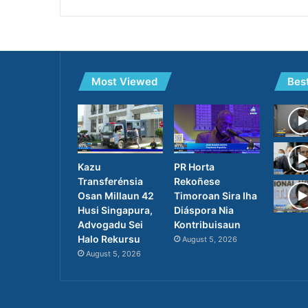
Most Viewed
Bes
Kazu
PR Horta
Transferénsia
Rekoñese
Osan Millaun 42
Timoroan Sira Iha
Husi Singapura,
Diáspora Nia
Advogadu Sei
Kontribuisaun
Halo Rekursu
August 5, 2026
August 5, 2026