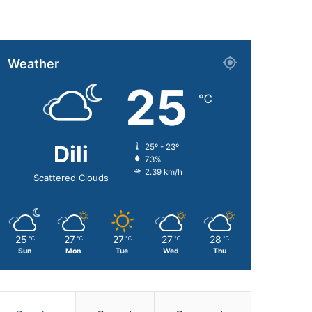
Weather
25
℃
Dili
25º - 23º
73%
2.39 km/h
Scattered Clouds
25
27
27
27
28
℃
℃
℃
℃
℃
Sun
Mon
Tue
Wed
Thu