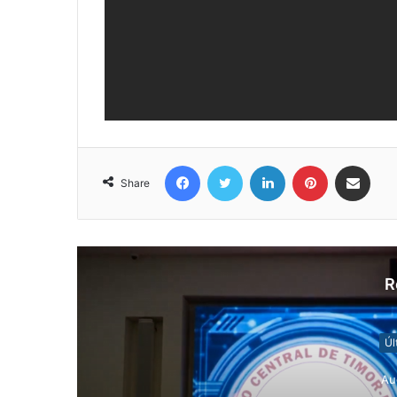
Facebook
Twitter
LinkedIn
Pinterest
Share via Email
Share
R
Úl
Au