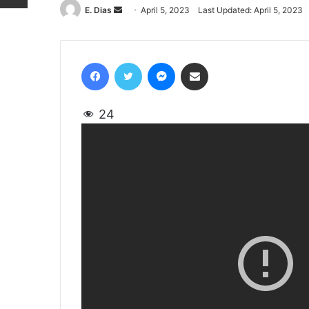
E. Dias
Send
April 5, 2023
Last Updated: April 5, 2023
an
email
Facebook
Twitter
Messenger
Share via Email
24