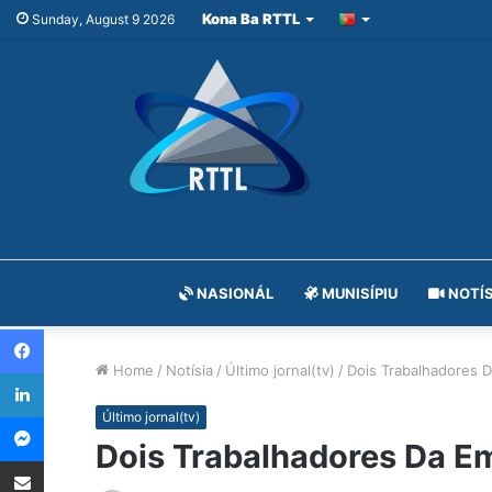
Kona Ba RTTL
Sunday, August 9 2026
NASIONÁL
MUNISÍPIU
NOTÍS
Facebook
Home
/
Notísia
/
Último jornal(tv)
/
Dois Trabalhadores
LinkedIn
Messenger
Último jornal(tv)
Dois Trabalhadores Da 
Share via Email