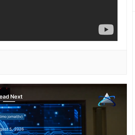
ead Next
timo jornal(tv)
gust 5, 2026