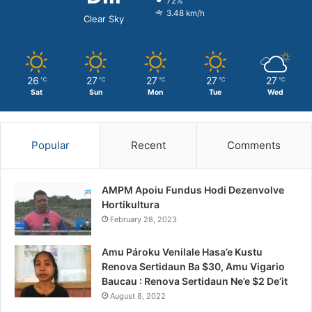
72%
3.48 km/h
Clear Sky
26
27
27
27
27
℃
℃
℃
℃
℃
Sat
Sun
Mon
Tue
Wed
Popular
Recent
Comments
AMPM Apoiu Fundus Hodi Dezenvolve
Hortikultura
February 28, 2023
Amu Pároku Venilale Hasa’e Kustu
Renova Sertidaun Ba $30, Amu Vigario
Baucau : Renova Sertidaun Ne’e $2 De’it
August 8, 2022