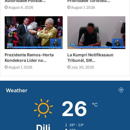
Autoridade Polisiál…
Prioridade Turístiku…
August 4, 2026
August 1, 2026
Prezidente Ramos-Horta
La Kumpri Notifikasaun
Kondekora Líder no…
Tribunál, SIK…
August 1, 2026
July 30, 2026
Weather
26
℃
Dili
26º - 23º