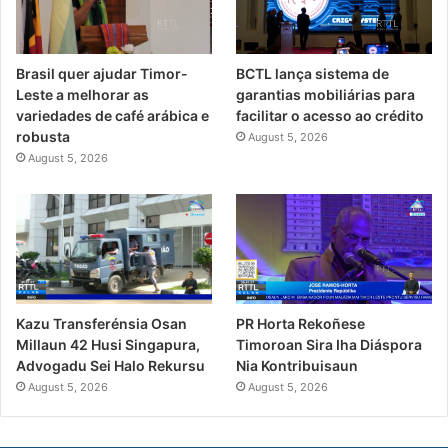
Brasil quer ajudar Timor-
BCTL lança sistema de
Leste a melhorar as
garantias mobiliárias para
variedades de café arábica e
facilitar o acesso ao crédito
robusta
August 5, 2026
August 5, 2026
PR Horta Rekoñese
Kazu Transferénsia Osan
Timoroan Sira Iha Diáspora
Millaun 42 Husi Singapura,
Nia Kontribuisaun
Advogadu Sei Halo Rekursu
August 5, 2026
August 5, 2026