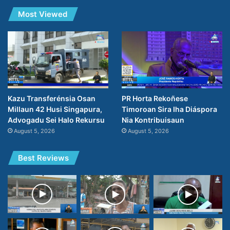
Most Viewed
PR Horta Rekoñese
Kazu Transferénsia Osan
Timoroan Sira Iha Diáspora
Millaun 42 Husi Singapura,
Nia Kontribuisaun
Advogadu Sei Halo Rekursu
August 5, 2026
August 5, 2026
Best Reviews