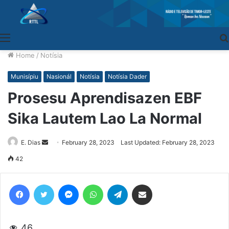
Menu
Home
/
Notísia
Munisípiu
Nasionál
Notísia
Notísia Dader
Prosesu Aprendisazen EBF
Sika Lautem Lao La Normal
E. Dias
Send
February 28, 2023
Last Updated: February 28, 2023
an
42
email
Facebook
Twitter
Messenger
WhatsApp
Telegram
Share via Email
46