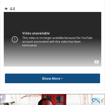
44
Show More