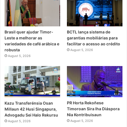
Brasil quer ajudar Timor-
BCTL lança sistema de
Leste a melhorar as
garantias mobiliárias para
variedades de café arábica e
facilitar o acesso ao crédito
robusta
August 5, 2026
August 5, 2026
PR Horta Rekoñese
Kazu Transferénsia Osan
Timoroan Sira Iha Diáspora
Millaun 42 Husi Singapura,
Nia Kontribuisaun
Advogadu Sei Halo Rekursu
August 5, 2026
August 5, 2026