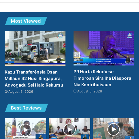
Most Viewed
PR Horta Rekoñese
Kazu Transferénsia Osan
Timoroan Sira Iha Diáspora
Millaun 42 Husi Singapura,
Nia Kontribuisaun
Advogadu Sei Halo Rekursu
August 5, 2026
August 5, 2026
Best Reviews