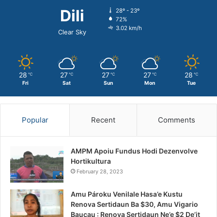
Dili
28º - 23º
72%
3.02 km/h
Clear Sky
28
27
27
27
28
℃
℃
℃
℃
℃
Fri
Sat
Sun
Mon
Tue
Popular
Recent
Comments
AMPM Apoiu Fundus Hodi Dezenvolve
Hortikultura
February 28, 2023
Amu Pároku Venilale Hasa’e Kustu
Renova Sertidaun Ba $30, Amu Vigario
Baucau : Renova Sertidaun Ne’e $2 De’it