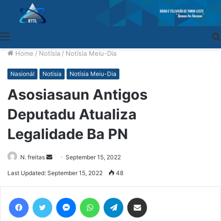
Menu
Home
/
Notísia
/
Notísia Meiu-Dia
Nasionál
Notísia
Notísia Meiu-Dia
Asosiasaun Antigos
Deputadu Atualiza
Legalidade Ba PN
N. freitas
Send
September 15, 2022
an
Last Updated: September 15, 2022
48
email
Facebook
Twitter
Messenger
WhatsApp
Telegram
Share via Email