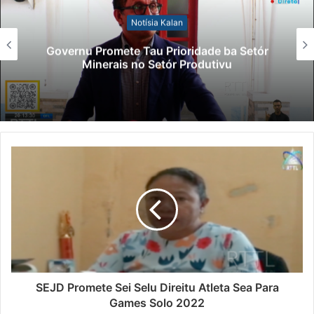
No
tísia Kalan
Lei Sibersegur
Tau Prioridade ba Setór
Polisiál Kaptu
o Setór Produtivu
Paradeiru
SEJD Promete Sei Selu Direitu Atleta Sea Para
Games Solo 2022