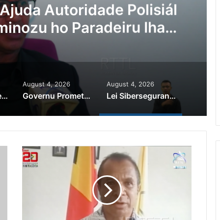
Ajuda Autoridade Polisiál
minozu ho Paradeiru Iha
ranjeiru
August 4, 2026
August 4, 2026
PR Horta Rekoñese Timoroan Sira Iha Diáspora Nia Kontribuisaun
Governu Promete Tau Prioridade ba Setór Minerais no Setór Produtivu
Lei Siberseguransa Ajuda Autoridade Polisiál Kaptura Autór Kriminozu ho Paradeiru Iha Estranjeiru