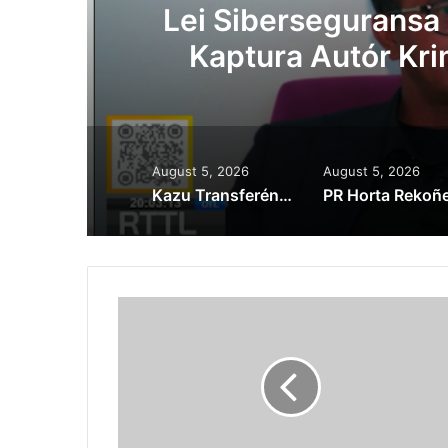
Lei Siberseguransa 
Kaptura Autór Kri
Est
August 5, 2026
August 5, 2026
Kazu Transferénsia Osan Millaun 42 Husi Singapura, Advogadu Sei Halo Rekursu