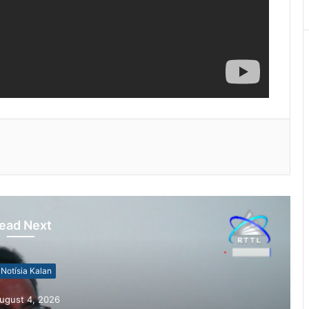
ead Next
otísia Kalan
gust 4, 2026