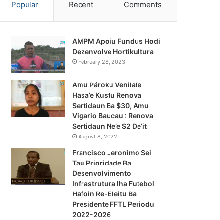
Popular
Recent
Comments
AMPM Apoiu Fundus Hodi
Dezenvolve Hortikultura
February 28, 2023
Amu Pároku Venilale
Hasa’e Kustu Renova
Sertidaun Ba $30, Amu
Vigario Baucau : Renova
Sertidaun Ne’e $2 De’it
August 8, 2022
Francisco Jeronimo Sei
Tau Prioridade Ba
Desenvolvimento
Infrastrutura Iha Futebol
Notísia Kalan
Hafoin Re-Eleitu Ba
Presidente FFTL Periodu
August 5, 2026
2022-2026