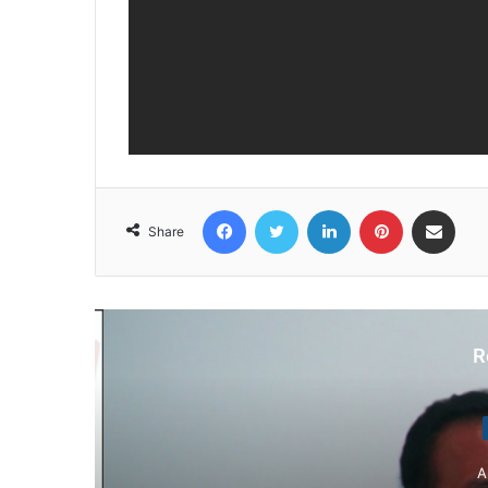
Facebook
Twitter
LinkedIn
Pinterest
Share via Email
Share
R
N
Au