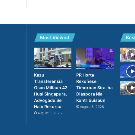
Most Viewed
Bes
PR Horta
Kazu
Rekoñese
Transferénsia
Timoroan Sira Iha
Osan Millaun 42
Diáspora Nia
Husi Singapura,
Kontribuisaun
Advogadu Sei
Halo Rekursu
August 5, 2026
August 5, 2026