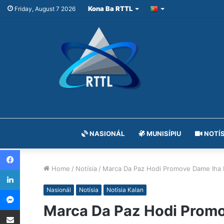
Kona Ba RTTL
Friday, August 7 2026
NASIONÁL
MUNISÍPIU
NOTÍS
Facebook
Home
/
Notísia
/
Marca Da Paz Hodi Promove Dame Iha
LinkedIn
Messenger
Nasionál
Notísia
Notísia Kalan
Marca Da Paz Hodi Prom
Share via Email