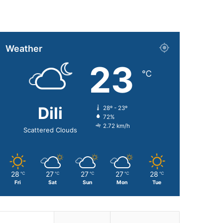
Weather
23
℃
Dili
28º - 23º
72%
2.72 km/h
Scattered Clouds
28
27
27
27
28
℃
℃
℃
℃
℃
Fri
Sat
Sun
Mon
Tue