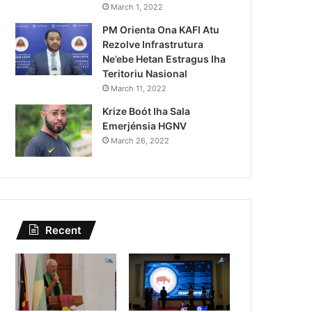
Kazu Transferénsia Osan M
March 1, 2022
PM Orienta Ona KAFI Atu
Singapura, Advogadu Sei
Rezolve Infrastrutura
Ne’ebe Hetan Estragus Iha
Teritoriu Nasional
March 11, 2022
Krize Boót Iha Sala
Emerjénsia HGNV
March 26, 2022
Recent