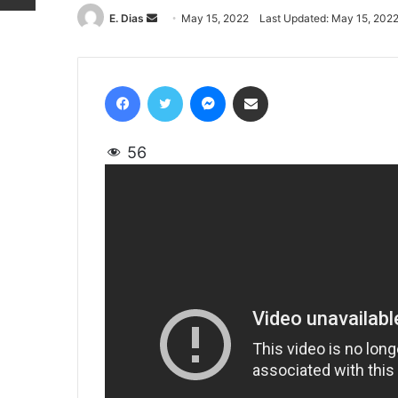
E. Dias
Send
May 15, 2022
Last Updated: May 15, 202
an
email
Facebook
Twitter
Messenger
Share via Email
56