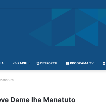
IA
RÁDIU
DESPORTU
PROGRAMA TV
 Manatuto
ove Dame Iha Manatuto