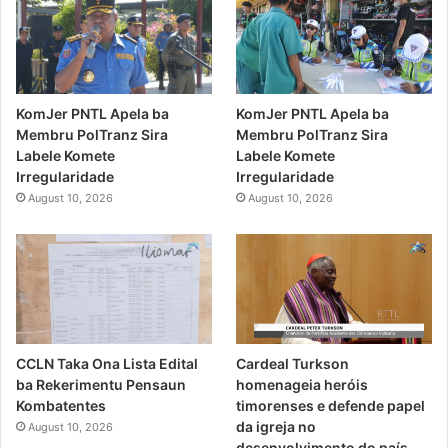
KomJer PNTL Apela ba
KomJer PNTL Apela ba
Membru PolTranz Sira
Membru PolTranz Sira
Labele Komete
Labele Komete
Irregularidade
Irregularidade
August 10, 2026
August 10, 2026
CCLN Taka Ona Lista Edital
Cardeal Turkson
ba Rekerimentu Pensaun
homenageia heróis
Kombatentes
timorenses e defende papel
da igreja no
August 10, 2026
desenvolvimento do país