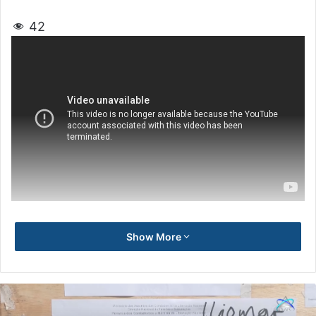
42
Show More