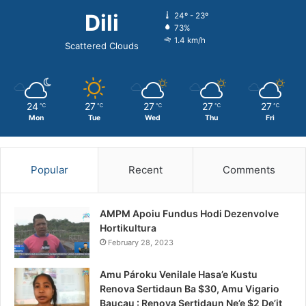
Dili
24º - 23º
73%
1.4 km/h
Scattered Clouds
24
27
27
27
27
℃
℃
℃
℃
℃
Mon
Tue
Wed
Thu
Fri
Popular
Recent
Comments
AMPM Apoiu Fundus Hodi Dezenvolve
Hortikultura
February 28, 2023
Amu Pároku Venilale Hasa’e Kustu
Renova Sertidaun Ba $30, Amu Vigario
Baucau : Renova Sertidaun Ne’e $2 De’it