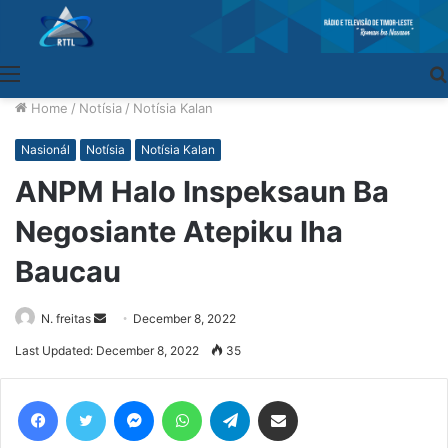
Menu
Home
/
Notísia
/
Notísia Kalan
Nasionál
Notísia
Notísia Kalan
ANPM Halo Inspeksaun Ba
Negosiante Atepiku Iha
Baucau
N. freitas
Send
December 8, 2022
an
Last Updated: December 8, 2022
35
email
Facebook
Twitter
Messenger
WhatsApp
Telegram
Share via Email