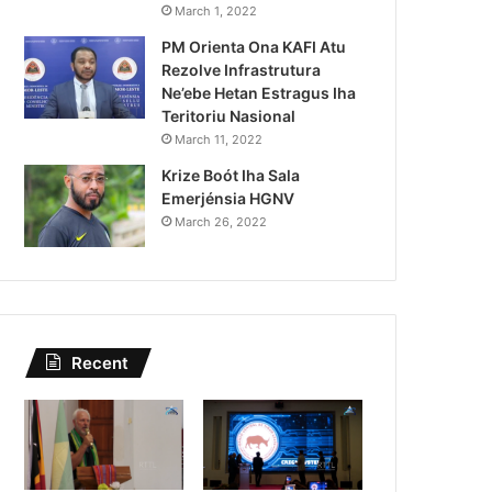
Lei Siberseguransa Ajuda Au
March 1, 2022
PM Orienta Ona KAFI Atu
Kaptura Autór Kriminozu h
Rezolve Infrastrutura
Estranjeiru
Ne’ebe Hetan Estragus Iha
Teritoriu Nasional
March 11, 2022
Krize Boót Iha Sala
Emerjénsia HGNV
March 26, 2022
Recent