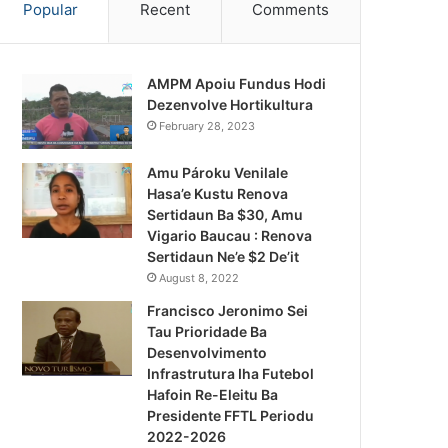
Popular
Recent
Comments
AMPM Apoiu Fundus Hodi
Dezenvolve Hortikultura
February 28, 2023
Amu Pároku Venilale
Hasa’e Kustu Renova
Sertidaun Ba $30, Amu
Vigario Baucau : Renova
Sertidaun Ne’e $2 De’it
August 8, 2022
Francisco Jeronimo Sei
Tau Prioridade Ba
Desenvolvimento
Infrastrutura Iha Futebol
Notísia Kalan
Hafoin Re-Eleitu Ba
Presidente FFTL Periodu
August 4, 2026
2022-2026