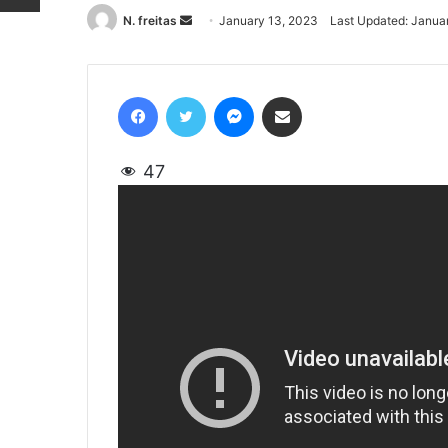
N. freitas
Send
January 13, 2023
Last Updated: Janua
an
email
Facebook
Twitter
Messenger
Share via Email
47