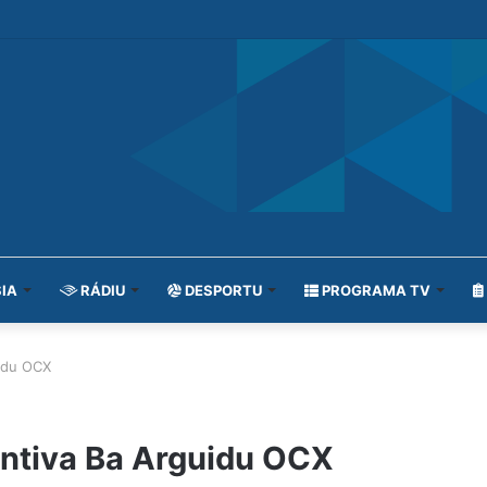
IA
RÁDIU
DESPORTU
PROGRAMA TV
uidu OCX
entiva Ba Arguidu OCX