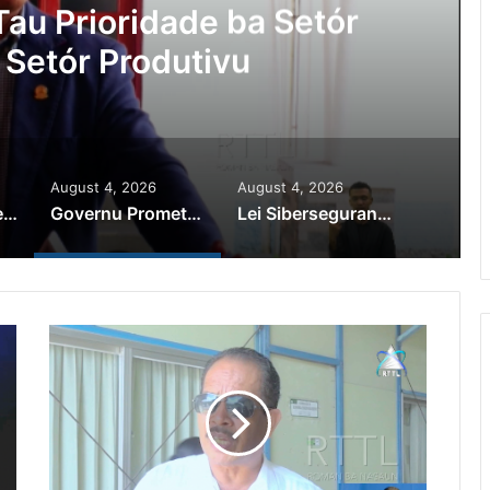
au Prioridade ba Setór
 Setór Produtivu
August 4, 2026
August 4, 2026
PR Horta Rekoñese Timoroan Sira Iha Diáspora Nia Kontribuisaun
Governu Promete Tau Prioridade ba Setór Minerais no Setór Produtivu
Lei Siberseguransa Ajuda Autoridade Polisiál Kaptura Autór Kriminozu ho Paradeiru Iha Estranjeiru