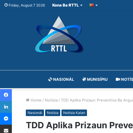
Kona Ba RTTL
Friday, August 7 2026
NASIONÁL
MUNISÍPIU
NOTÍS
Facebook
Home
/
Notísia
/
TDD Aplika Prizaun Preventiva Ba Arg
LinkedIn
Messenger
Nasionál
Notísia
Notísia Kalan
TDD Aplika Prizaun Prev
Share via Email