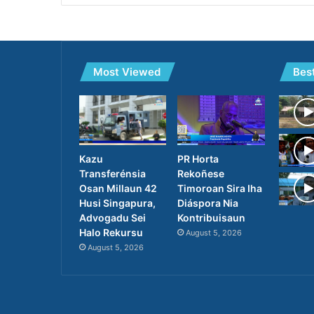
Most Viewed
Bes
PR Horta
Kazu
Rekoñese
Transferénsia
Timoroan Sira Iha
Osan Millaun 42
Diáspora Nia
Husi Singapura,
Kontribuisaun
Advogadu Sei
Halo Rekursu
August 5, 2026
August 5, 2026