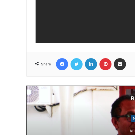
Facebook
Twitter
LinkedIn
Pinterest
Share via Email
Share
R
N
Au