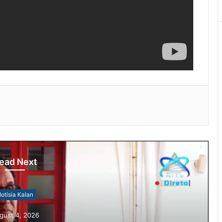
ead Next
otísia Kalan
gust 4, 2026