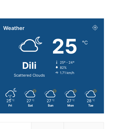
Weather
25
℃
Dili
25º - 24º
82%
1.71 km/h
Scattered Clouds
25
27
27
27
28
℃
℃
℃
℃
℃
Fri
Sat
Sun
Mon
Tue