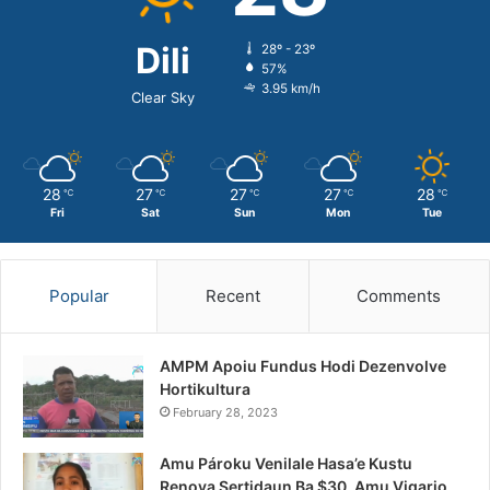
Dili
28º - 23º
57%
3.95 km/h
Clear Sky
28
27
27
27
28
℃
℃
℃
℃
℃
Fri
Sat
Sun
Mon
Tue
Popular
Recent
Comments
AMPM Apoiu Fundus Hodi Dezenvolve
Hortikultura
February 28, 2023
Amu Pároku Venilale Hasa’e Kustu
Renova Sertidaun Ba $30, Amu Vigario