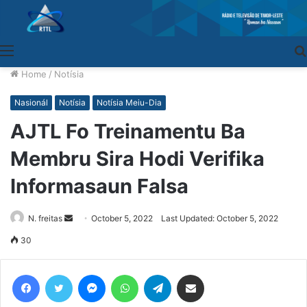
Menu
Home
/
Notísia
Nasionál
Notísia
Notísia Meiu-Dia
AJTL Fo Treinamentu Ba
Membru Sira Hodi Verifika
Informasaun Falsa
N. freitas
Send
October 5, 2022
Last Updated: October 5, 2022
an
30
email
Facebook
Twitter
Messenger
WhatsApp
Telegram
Share via Email