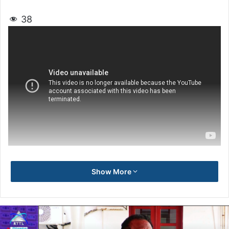
38
Show More