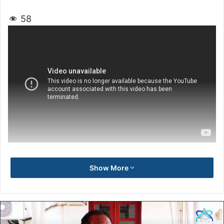
58
Show More