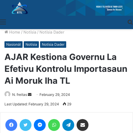
Menu
Home
/
Notísia
/
Notísia Dader
Nasionál
Notísia
Notísia Dader
AJAR Kestiona Governu La
Efetivu Kontrolu Importasaun
Ai Moruk Iha TL
N. freitas
Send
February 29, 2024
an
Last Updated: February 29, 2024
29
email
Facebook
Twitter
Messenger
WhatsApp
Telegram
Share via Email