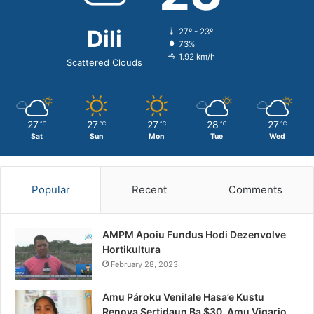
Dili
27º - 23º
73%
1.92 km/h
Scattered Clouds
27
27
27
28
27
℃
℃
℃
℃
℃
Sat
Sun
Mon
Tue
Wed
Popular
Recent
Comments
AMPM Apoiu Fundus Hodi Dezenvolve
Hortikultura
February 28, 2023
Amu Pároku Venilale Hasa’e Kustu
Renova Sertidaun Ba $30, Amu Vigario