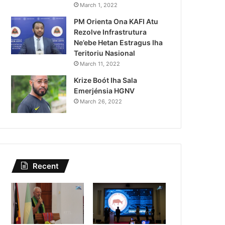
Governu Promete Tau Prio
March 1, 2022
PM Orienta Ona KAFI Atu
Minerais no Setór P
Rezolve Infrastrutura
Ne’ebe Hetan Estragus Iha
Teritoriu Nasional
March 11, 2022
Krize Boót Iha Sala
Emerjénsia HGNV
March 26, 2022
Recent