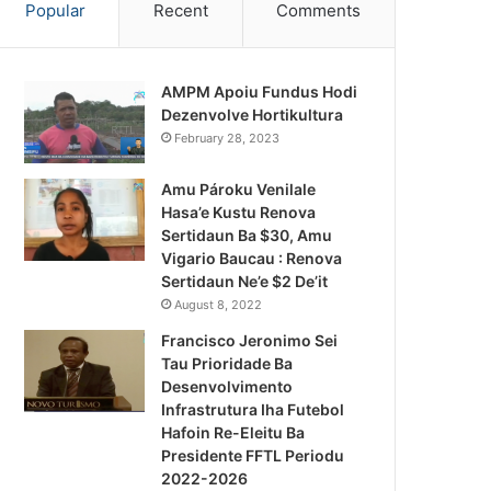
Popular
Recent
Comments
AMPM Apoiu Fundus Hodi
Dezenvolve Hortikultura
February 28, 2023
Amu Pároku Venilale
Hasa’e Kustu Renova
Sertidaun Ba $30, Amu
Vigario Baucau : Renova
Sertidaun Ne’e $2 De’it
August 8, 2022
Francisco Jeronimo Sei
Tau Prioridade Ba
Desenvolvimento
Infrastrutura Iha Futebol
Notísia Kalan
Hafoin Re-Eleitu Ba
Presidente FFTL Periodu
August 4, 2026
2022-2026