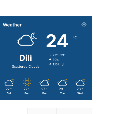
Weather
24
℃
Dili
27º - 23º
70%
1.16 km/h
Scattered Clouds
27
27
27
28
28
℃
℃
℃
℃
℃
Sat
Sun
Mon
Tue
Wed