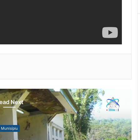
ead Next
Munisípiu