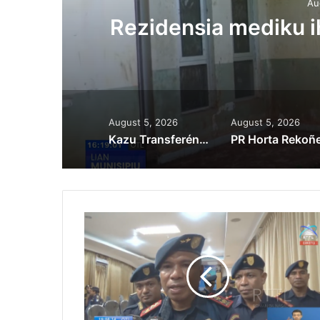
Au
ora
Rezidensia mediku 
August 5, 2026
August 5, 2026
Kazu Transferénsia Osan Millaun 42 Husi Singapura, Advogadu Sei Halo Rekursu