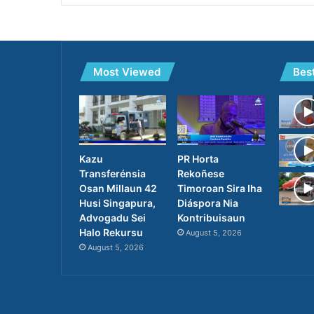
Most Viewed
Bes
PR Horta
Kazu
Rekoñese
Transferénsia
Timoroan Sira Iha
Osan Millaun 42
Diáspora Nia
Husi Singapura,
Kontribuisaun
Advogadu Sei
Halo Rekursu
August 5, 2026
August 5, 2026