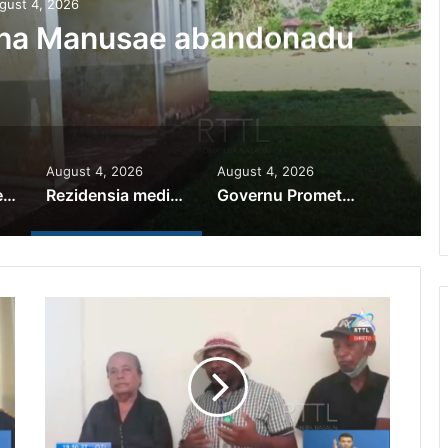
gust 4, 2026
iha Manusae abandonadu
August 4, 2026
August 4, 2026
PR Horta Rekoñese Timoroan Sira Iha Diáspora Nia Kontribuisaun
Rezidensia mediku iha Manusae abandonadu
Governu Promete Tau Prioridade ba Setór Minerais no Setór Produtivu