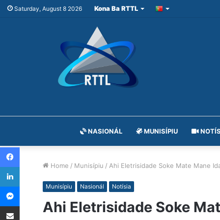
Kona Ba RTTL
Saturday, August 8 2026
NASIONÁL
MUNISÍPIU
NOTÍS
Facebook
Home
/
Munisípiu
/
Ahi Eletrisidade Soke Mate Mane Ida
LinkedIn
Messenger
Munisípiu
Nasionál
Notísia
Ahi Eletrisidade Soke Mat
Share via Email