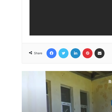
Facebook
Twitter
LinkedIn
Pinterest
Share via Email
Share
R