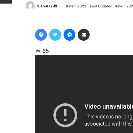
N. freitas
Send
June 1, 2023
Last Updated: June 1, 20
an
email
Facebook
Twitter
Messenger
Share via Email
65