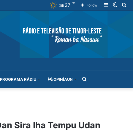
℃
27
Sidebar
Switch
Se
Follow
Dili
skin
for
Search
PROGRAMA RÁDIU
OPINÍAUN
for
Oan Sira Iha Tempu Udan