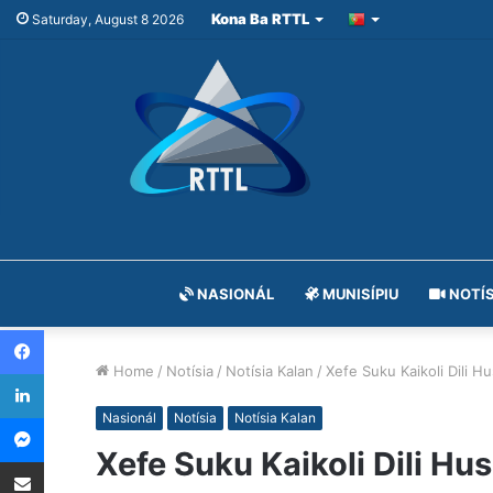
Kona Ba RTTL
Saturday, August 8 2026
NASIONÁL
MUNISÍPIU
NOTÍS
Facebook
Home
/
Notísia
/
Notísia Kalan
/
Xefe Suku Kaikoli Dili 
LinkedIn
Messenger
Nasionál
Notísia
Notísia Kalan
Xefe Suku Kaikoli Dili H
Share via Email