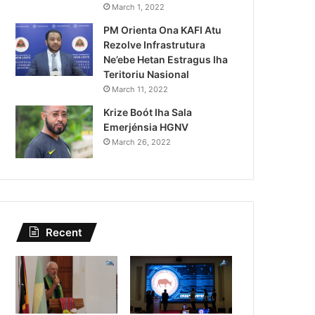
Lei Siberseguransa Ajuda Au
March 1, 2022
PM Orienta Ona KAFI Atu
Kaptura Autór Kriminozu h
Rezolve Infrastrutura
Estranjeiru
Ne’ebe Hetan Estragus Iha
Teritoriu Nasional
March 11, 2022
Krize Boót Iha Sala
Emerjénsia HGNV
March 26, 2022
Recent