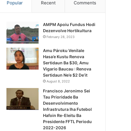
Popular
Recent
Comments
AMPM Apoiu Fundus Hodi
Dezenvolve Hortikultura
February 28, 2023
Amu Pároku Venilale
Hasa’e Kustu Renova
Sertidaun Ba $30, Amu
Vigario Baucau : Renova
Sertidaun Ne’e $2 De’it
August 8, 2022
Francisco Jeronimo Sei
Tau Prioridade Ba
Desenvolvimento
Infrastrutura Iha Futebol
Notísia Kalan
Hafoin Re-Eleitu Ba
Presidente FFTL Periodu
August 4, 2026
2022-2026