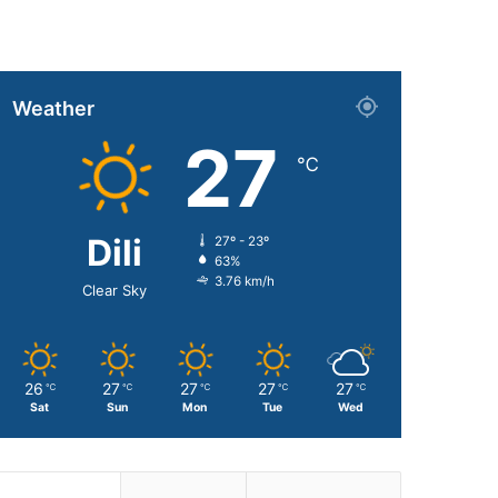
Weather
27
℃
Dili
27º - 23º
63%
3.76 km/h
Clear Sky
26
27
27
27
27
℃
℃
℃
℃
℃
Sat
Sun
Mon
Tue
Wed