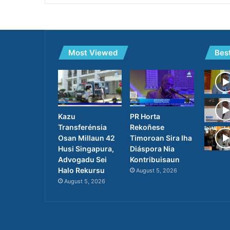
Most Viewed
Bes
PR Horta
Kazu
Rekoñese
Transferénsia
Timoroan Sira Iha
Osan Millaun 42
Diáspora Nia
Husi Singapura,
Kontribuisaun
Advogadu Sei
Halo Rekursu
August 5, 2026
August 5, 2026