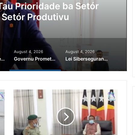
au Prioridade ba Setór
 Setór Produtivu
August 4, 2026
August 4, 2026
PR Horta Rekoñese Timoroan Sira Iha Diáspora Nia Kontribuisaun
Governu Promete Tau Prioridade ba Setór Minerais no Setór Produtivu
Lei Siberseguransa Ajuda Autoridade Polisiál Kaptura Autór Kriminozu ho Paradeiru Iha Estranjeiru