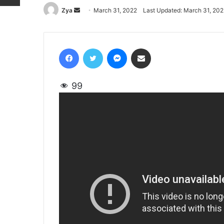
Zya
Send
March 31, 2022
Last Updated: March 31, 202
an
email
Facebook
Twitter
Messenger
Share via Email
99