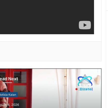
ead Next
otísia Kalan
gust 4, 2026