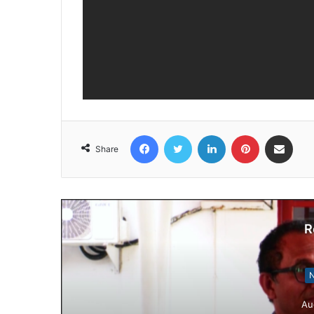
Facebook
Twitter
LinkedIn
Pinterest
Share via Email
Share
R
N
Au