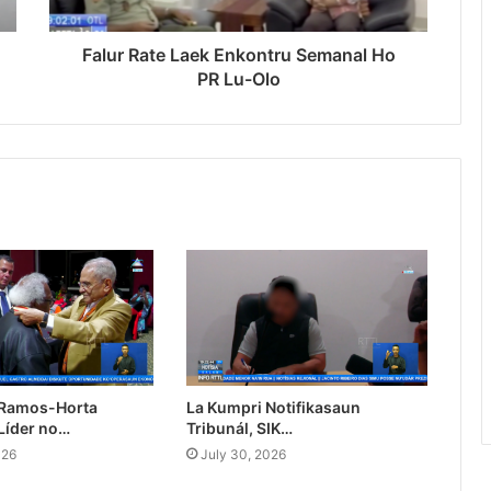
Falur Rate Laek Enkontru Semanal Ho
PR Lu-Olo
 Ramos-Horta
La Kumpri Notifikasaun
Líder no…
Tribunál, SIK…
026
July 30, 2026