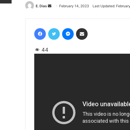
E. Dias
Send
February 14, 2023
Last Updated: Februar
an
email
Facebook
Twitter
Messenger
Share via Email
44