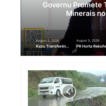
Lei Siberseguransa 
Kaptura Autór Kri
Est
August 5, 2026
August 5, 2026
Kazu Transferénsia Osan Millaun 42 Husi Singapura, Advogadu Sei Halo Rekursu