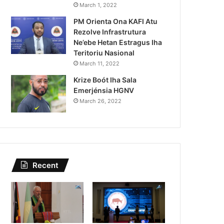
Kazu Transferénsia Osan M
March 1, 2022
PM Orienta Ona KAFI Atu
Singapura, Advogadu Sei
Rezolve Infrastrutura
Ne’ebe Hetan Estragus Iha
Teritoriu Nasional
March 11, 2022
Krize Boót Iha Sala
Emerjénsia HGNV
March 26, 2022
Recent