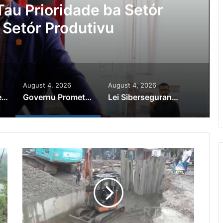
Ajuda Autoridade Polisiál
minozu ho Paradeiru Iha
ranjeiru
August 4, 2026
August 4, 2026
PR Horta Rekoñese Timoroan Sira Iha Diáspora Nia Kontribuisaun
Governu Promete Tau Prioridade ba Setór Minerais no Setór Produtivu
Lei Siberseguransa Ajuda Autoridade Polisiál Kaptura Autór Kriminozu ho Paradeiru Iha Estranjeiru