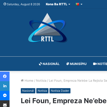
Kona Ba RTTL
Saturday, August 8 2026
NASIONÁL
MUNISÍPIU
NOTÍS
Facebook
Home
/
Notísia
/
Lei Foun, Empreza Ne’ebe La Rejista S
LinkedIn
Messenger
Nasionál
Notísia
Notísia Dader
Lei Foun, Empreza Ne’ebe 
Share via Email