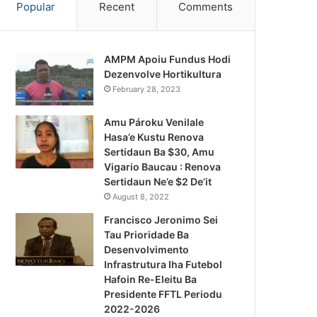
Popular
Recent
Comments
AMPM Apoiu Fundus Hodi
Dezenvolve Hortikultura
February 28, 2023
Amu Pároku Venilale
Hasa’e Kustu Renova
Sertidaun Ba $30, Amu
Vigario Baucau : Renova
Sertidaun Ne’e $2 De’it
August 8, 2022
Francisco Jeronimo Sei
Tau Prioridade Ba
Desenvolvimento
Infrastrutura Iha Futebol
Notísia Kalan
Hafoin Re-Eleitu Ba
Presidente FFTL Periodu
August 5, 2026
2022-2026