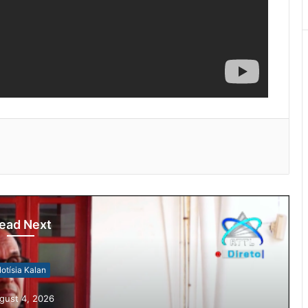
ead Next
otísia Kalan
gust 4, 2026