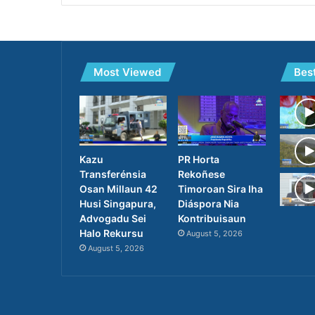
Most Viewed
Bes
PR Horta
Kazu
Rekoñese
Transferénsia
Timoroan Sira Iha
Osan Millaun 42
Diáspora Nia
Husi Singapura,
Kontribuisaun
Advogadu Sei
Halo Rekursu
August 5, 2026
August 5, 2026