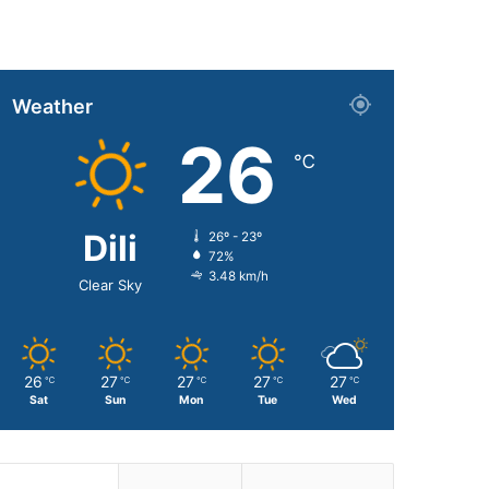
Weather
26
℃
Dili
26º - 23º
72%
3.48 km/h
Clear Sky
26
27
27
27
27
℃
℃
℃
℃
℃
Sat
Sun
Mon
Tue
Wed