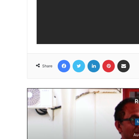
Facebook
Twitter
LinkedIn
Pinterest
Share via Email
Share
R
N
Au