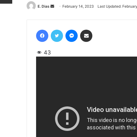
E. Dias
Send
February 14, 2023
Last Updated: Februar
an
email
Facebook
Twitter
Messenger
Share via Email
43