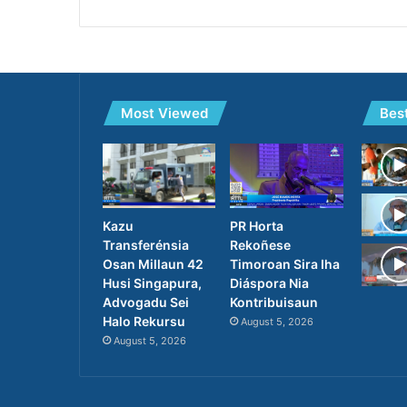
Most Viewed
Bes
PR Horta
Kazu
Rekoñese
Transferénsia
Timoroan Sira Iha
Osan Millaun 42
Diáspora Nia
Husi Singapura,
Kontribuisaun
Advogadu Sei
Halo Rekursu
August 5, 2026
August 5, 2026