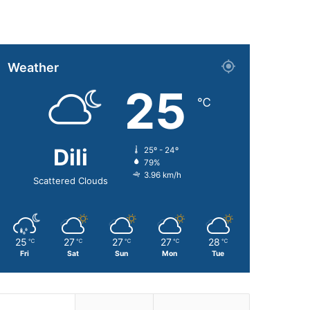
Weather
25
℃
Dili
25º - 24º
79%
3.96 km/h
Scattered Clouds
25
27
27
27
28
℃
℃
℃
℃
℃
Fri
Sat
Sun
Mon
Tue