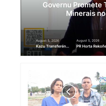
Lei Siberseguransa 
Kaptura Autór Kri
Est
August 5, 2026
August 5, 2026
Kazu Transferénsia Osan Millaun 42 Husi Singapura, Advogadu Sei Halo Rekursu