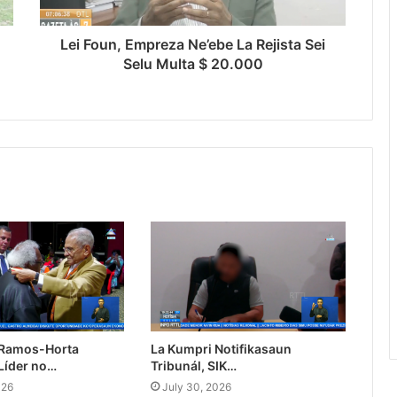
Lei Foun, Empreza Ne’ebe La Rejista Sei
Selu Multa $ 20.000
 Ramos-Horta
La Kumpri Notifikasaun
Líder no…
Tribunál, SIK…
026
July 30, 2026