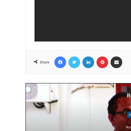
Facebook
Twitter
LinkedIn
Pinterest
Share via Email
Share
R
N
Au