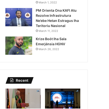
Kazu Transferénsia Osan M
March 1, 2022
PM Orienta Ona KAFI Atu
Singapura, Advogadu Sei
Rezolve Infrastrutura
Ne’ebe Hetan Estragus Iha
Teritoriu Nasional
March 11, 2022
Krize Boót Iha Sala
Emerjénsia HGNV
March 26, 2022
Recent