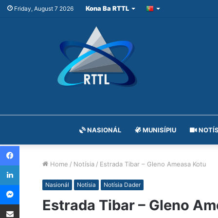
Kona Ba RTTL
Friday, August 7 2026
NASIONÁL
MUNISÍPIU
NOTÍS
Facebook
Home
/
Notísia
/
Estrada Tibar – Gleno Ameasa Kotu
LinkedIn
Messenger
Nasionál
Notísia
Notísia Dader
Estrada Tibar – Gleno A
Share via Email