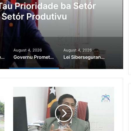
Ajuda Autoridade Polisiál
minozu ho Paradeiru Iha
ranjeiru
August 4, 2026
August 4, 2026
PR Horta Rekoñese Timoroan Sira Iha Diáspora Nia Kontribuisaun
Governu Promete Tau Prioridade ba Setór Minerais no Setór Produtivu
Lei Siberseguransa Ajuda Autoridade Polisiál Kaptura Autór Kriminozu ho Paradeiru Iha Estranjeiru