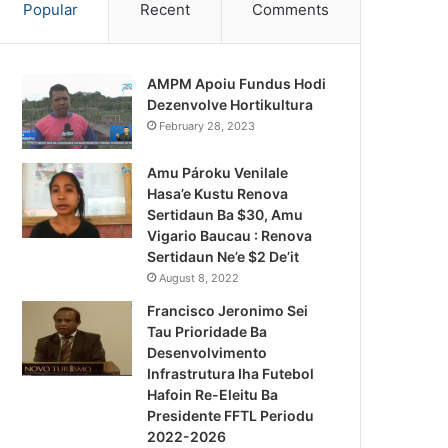
Popular
Recent
Comments
AMPM Apoiu Fundus Hodi
Dezenvolve Hortikultura
February 28, 2023
Amu Pároku Venilale
Hasa’e Kustu Renova
Sertidaun Ba $30, Amu
Vigario Baucau : Renova
Sertidaun Ne’e $2 De’it
August 8, 2022
Francisco Jeronimo Sei
Tau Prioridade Ba
Desenvolvimento
Infrastrutura Iha Futebol
Notísia Kalan
Hafoin Re-Eleitu Ba
Presidente FFTL Periodu
August 5, 2026
2022-2026