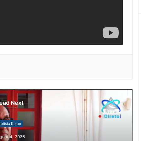
ead Next
otísia Kalan
gust 4, 2026