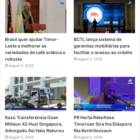
Brasil quer ajudar Timor-
BCTL lança sistema de
Leste a melhorar as
garantias mobiliárias para
variedades de café arábica e
facilitar o acesso ao crédito
robusta
August 5, 2026
August 5, 2026
PR Horta Rekoñese
Kazu Transferénsia Osan
Timoroan Sira Iha Diáspora
Millaun 42 Husi Singapura,
Nia Kontribuisaun
Advogadu Sei Halo Rekursu
August 5, 2026
August 5, 2026