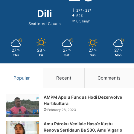
Dili
27º - 23º
52%
0.5 km/h
Scattered Clouds
27
28
27
27
27
℃
℃
℃
℃
℃
Thu
Fri
Sat
Sun
Mon
Popular
Recent
Comments
AMPM Apoiu Fundus Hodi Dezenvolve
Hortikultura
February 28, 2023
Amu Pároku Venilale Hasa’e Kustu
Renova Sertidaun Ba $30, Amu Vigario