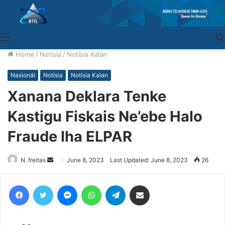
Menu
Home
/
Notísia
/
Notísia Kalan
Nasionál
Notísia
Notísia Kalan
Xanana Deklara Tenke
Kastigu Fiskais Ne’ebe Halo
Fraude Iha ELPAR
N. freitas
Send
June 8, 2023
Last Updated: June 8, 2023
26
an
email
Facebook
Twitter
Messenger
WhatsApp
Telegram
Share via Email