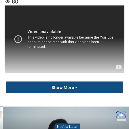
60
Show More
Notísia Kalan