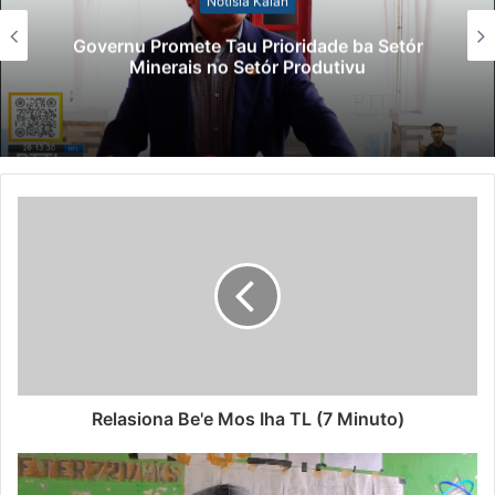
Notísia Kalan
Governu Promete Tau Prioridade ba Setór
Minerais no Setór Produtivu
Relasiona Be'e Mos Iha TL (7 Minuto)