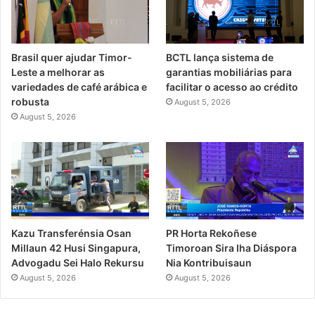
Brasil quer ajudar Timor-
BCTL lança sistema de
Leste a melhorar as
garantias mobiliárias para
variedades de café arábica e
facilitar o acesso ao crédito
robusta
August 5, 2026
August 5, 2026
PR Horta Rekoñese
Kazu Transferénsia Osan
Timoroan Sira Iha Diáspora
Millaun 42 Husi Singapura,
Nia Kontribuisaun
Advogadu Sei Halo Rekursu
August 5, 2026
August 5, 2026