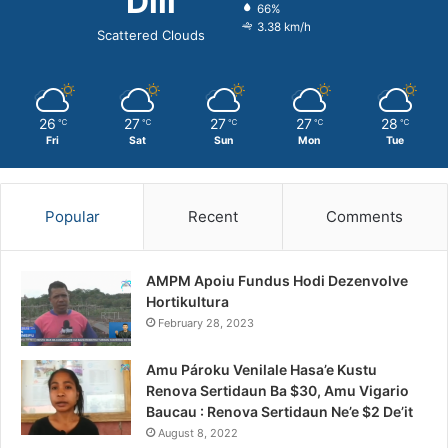
Dili
66%
3.38 km/h
Scattered Clouds
26
27
27
27
28
℃
℃
℃
℃
℃
Fri
Sat
Sun
Mon
Tue
Popular
Recent
Comments
AMPM Apoiu Fundus Hodi Dezenvolve
Hortikultura
February 28, 2023
Amu Pároku Venilale Hasa’e Kustu
Renova Sertidaun Ba $30, Amu Vigario
Baucau : Renova Sertidaun Ne’e $2 De’it
August 8, 2022