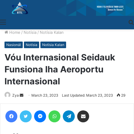
Menu
Home
/
Notísia
/
Notísia Kalan
Nasionál
Notísia
Notísia Kalan
Vóu Internasional Seidauk
Funsiona Iha Aeroportu
Internasional
Zya
Send
March 23, 2023
Last Updated: March 23, 2023
29
an
email
Facebook
Twitter
Messenger
WhatsApp
Telegram
Share via Email