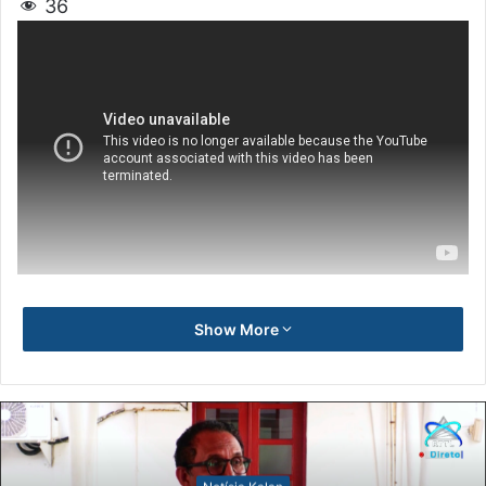
36
Show More