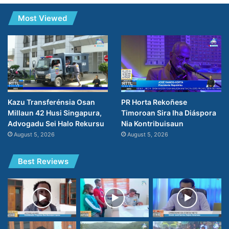
Most Viewed
PR Horta Rekoñese
Kazu Transferénsia Osan
Timoroan Sira Iha Diáspora
Millaun 42 Husi Singapura,
Nia Kontribuisaun
Advogadu Sei Halo Rekursu
August 5, 2026
August 5, 2026
Best Reviews