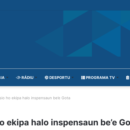
IA
RÁDIU
DESPORTU
PROGRAMA TV
sio ho ekipa halo inspensaun be’e Gota
o ekipa halo inspensaun be’e G