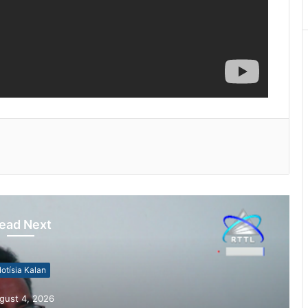
ead Next
otísia Kalan
gust 4, 2026