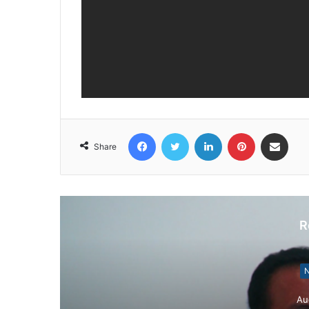
Facebook
Twitter
LinkedIn
Pinterest
Share via Email
Share
R
N
Au