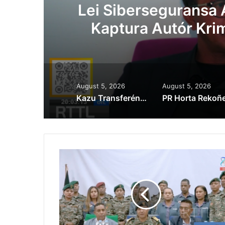
Lei Siberseguransa 
Kaptura Autór Kri
Est
August 5, 2026
August 5, 2026
Kazu Transferénsia Osan Millaun 42 Husi Singapura, Advogadu Sei Halo Rekursu