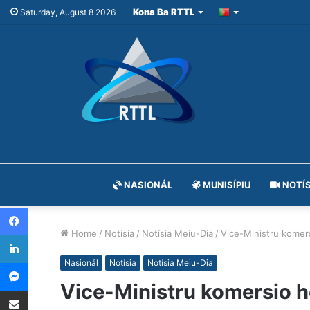
Kona Ba RTTL
Saturday, August 8 2026
NASIONÁL
MUNISÍPIU
NOTÍS
Facebook
Home
/
Notísia
/
Notísia Meiu-Dia
/
Vice-Ministru komer
LinkedIn
Messenger
Nasionál
Notísia
Notísia Meiu-Dia
Vice-Ministru komersio h
Share via Email