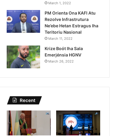
Kazu Transferénsia Osan M
March 1, 2022
PM Orienta Ona KAFI Atu
Singapura, Advogadu Sei
Rezolve Infrastrutura
Ne’ebe Hetan Estragus Iha
Teritoriu Nasional
March 11, 2022
Krize Boót Iha Sala
Emerjénsia HGNV
March 26, 2022
Recent