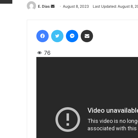
E. Dias
Send
August 8, 2023
Last Updated: August 8, 
an
email
Facebook
Twitter
Messenger
Share via Email
76