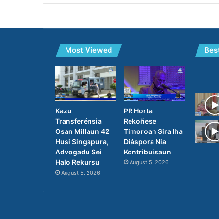
Most Viewed
Bes
PR Horta
Kazu
Rekoñese
Transferénsia
Timoroan Sira Iha
Osan Millaun 42
Diáspora Nia
Husi Singapura,
Kontribuisaun
Advogadu Sei
Halo Rekursu
August 5, 2026
August 5, 2026