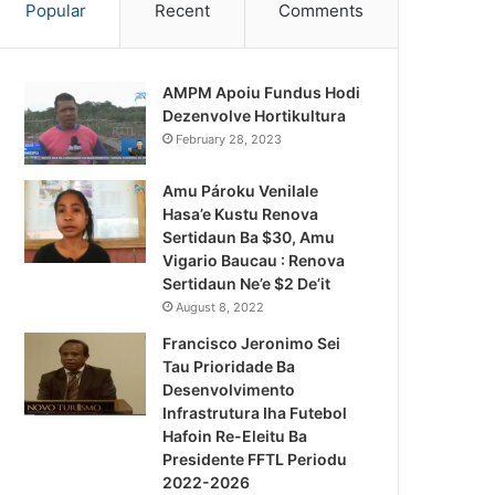
Popular
Recent
Comments
AMPM Apoiu Fundus Hodi
Dezenvolve Hortikultura
February 28, 2023
Amu Pároku Venilale
Hasa’e Kustu Renova
Sertidaun Ba $30, Amu
Vigario Baucau : Renova
Sertidaun Ne’e $2 De’it
August 8, 2022
Francisco Jeronimo Sei
Tau Prioridade Ba
Desenvolvimento
Infrastrutura Iha Futebol
Notísia Kalan
Hafoin Re-Eleitu Ba
Presidente FFTL Periodu
August 5, 2026
2022-2026