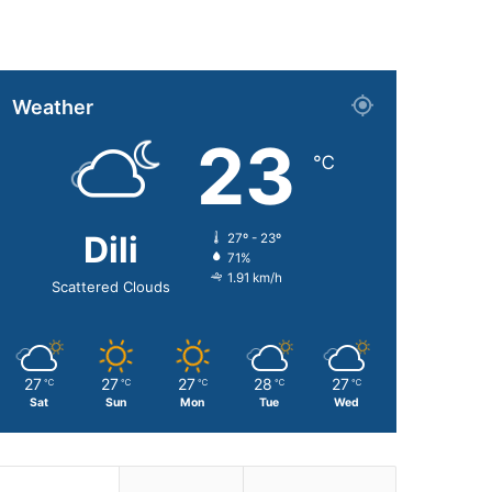
Weather
23
℃
Dili
27º - 23º
71%
1.91 km/h
Scattered Clouds
27
27
27
28
27
℃
℃
℃
℃
℃
Sat
Sun
Mon
Tue
Wed