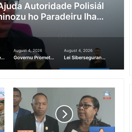
Ajuda Autoridade Polisiál
minozu ho Paradeiru Iha
ranjeiru
August 4, 2026
August 4, 2026
PR Horta Rekoñese Timoroan Sira Iha Diáspora Nia Kontribuisaun
Governu Promete Tau Prioridade ba Setór Minerais no Setór Produtivu
Lei Siberseguransa Ajuda Autoridade Polisiál Kaptura Autór Kriminozu ho Paradeiru Iha Estranjeiru