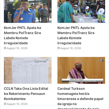
KomJer PNTL Apela ba
KomJer PNTL Apela ba
Membru PolTranz Sira
Membru PolTranz Sira
Labele Komete
Labele Komete
Irregularidade
Irregularidade
August 10, 2026
August 10, 2026
CCLN Taka Ona Lista Edital
Cardeal Turkson
ba Rekerimentu Pensaun
homenageia heróis
Kombatentes
timorenses e defende papel
da igreja no
August 10, 2026
desenvolvimento do país