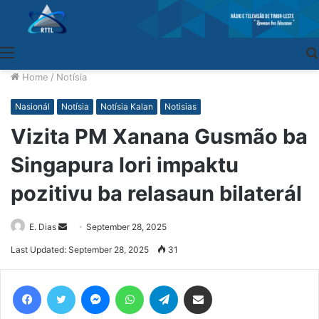
Menu
Home
/
Notísia
Nasionál
Notísia
Notísia Kalan
Notisias
Vizita PM Xanana Gusmão ba
Singapura lori impaktu
pozitivu ba relasaun bilaterál
E. Dias
Send
September 28, 2025
an
Last Updated: September 28, 2025
31
email
Facebook
Twitter
Messenger
WhatsApp
Telegram
Share via Email