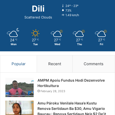
Dili
24º - 23º
73%
1.49 km/h
Scattered Clouds
24
27
27
27
27
℃
℃
℃
℃
℃
Mon
Tue
Wed
Thu
Fri
Popular
Recent
Comments
AMPM Apoiu Fundus Hodi Dezenvolve
Hortikultura
February 28, 2023
Amu Pároku Venilale Hasa’e Kustu
Renova Sertidaun Ba $30, Amu Vigario
Baucau : Renova Sertidaun Ne’e $2 De’it