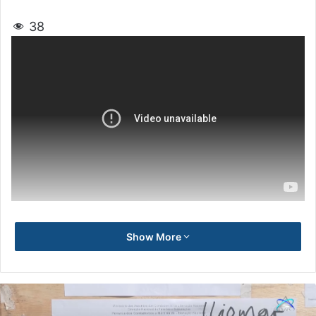
38
Show More