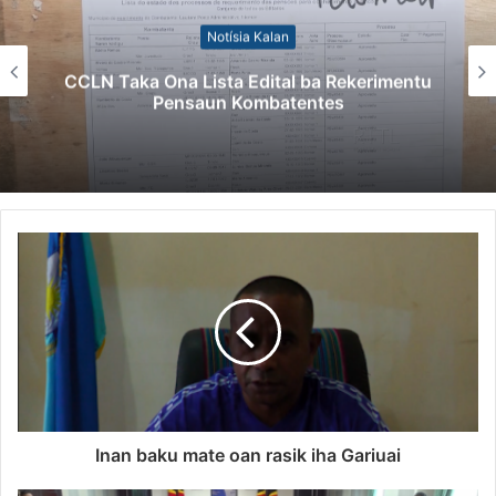
Notísia Kalan
Kazu Transferénsia Osan Millaun 42 Husi
Singapura, Advogadu Sei Halo Rekursu
Inan baku mate oan rasik iha Gariuai