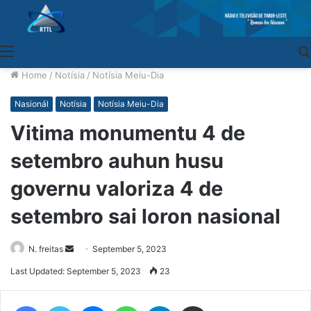
Menu
Home
/
Notísia
/
Notísia Meiu-Dia
Nasionál
Notísia
Notísia Meiu-Dia
Vitima monumentu 4 de
setembro auhun husu
governu valoriza 4 de
setembro sai loron nasional
N. freitas
Send
September 5, 2023
an
Last Updated: September 5, 2023
23
email
Facebook
Twitter
Messenger
WhatsApp
Telegram
Share via Email