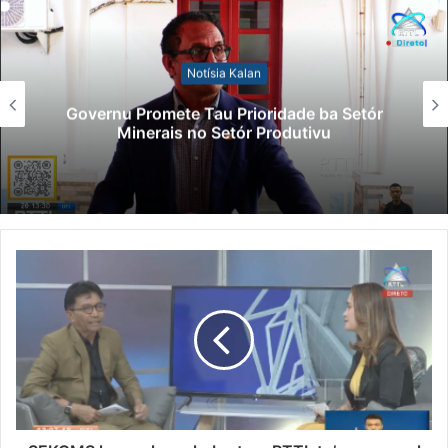
Notísia Kalan
Lei Siberseguransa Ajuda Autoridade
Polisiál Kaptura Autór Kriminozu ho
Paradeiru Iha Estranjeiru