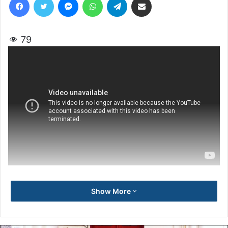
79
Show More