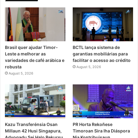
Brasil quer ajudar Timor-
BCTL lança sistema de
Leste a melhorar as
garantias mobiliárias para
variedades de café arábica e
facilitar o acesso ao crédito
robusta
August 5, 2026
August 5, 2026
PR Horta Rekoñese
Kazu Transferénsia Osan
Timoroan Sira Iha Diáspora
Millaun 42 Husi Singapura,
Nia Kontribuisaun
Advogadu Sei Halo Rekursu