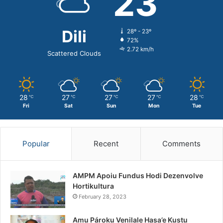
23
Dili
28º - 23º
72%
2.72 km/h
Scattered Clouds
28
27
27
27
28
℃
℃
℃
℃
℃
Fri
Sat
Sun
Mon
Tue
Popular
Recent
Comments
AMPM Apoiu Fundus Hodi Dezenvolve
Hortikultura
February 28, 2023
Amu Pároku Venilale Hasa’e Kustu