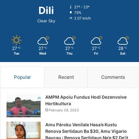
Dili
27º - 23º
79%
2.07 km/h
Clear Sky
27
27
27
27
28
℃
℃
℃
℃
℃
Tue
Wed
Thu
Fri
Sat
Popular
Recent
Comments
AMPM Apoiu Fundus Hodi Dezenvolve
Hortikultura
February 28, 2023
Amu Pároku Venilale Hasa’e Kustu
Renova Sertidaun Ba $30, Amu Vigario
Baucau : Renova Sertidaun Ne’e $2 De’it