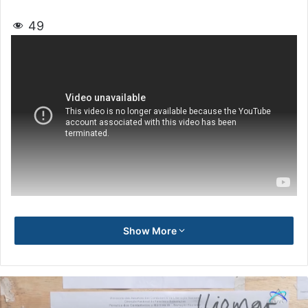
49
Show More