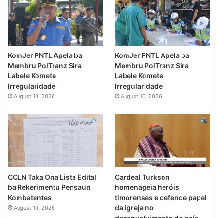
KomJer PNTL Apela ba
KomJer PNTL Apela ba
Membru PolTranz Sira
Membru PolTranz Sira
Labele Komete
Labele Komete
Irregularidade
Irregularidade
August 10, 2026
August 10, 2026
CCLN Taka Ona Lista Edital
Cardeal Turkson
ba Rekerimentu Pensaun
homenageia heróis
Kombatentes
timorenses e defende papel
da igreja no
August 10, 2026
desenvolvimento do país