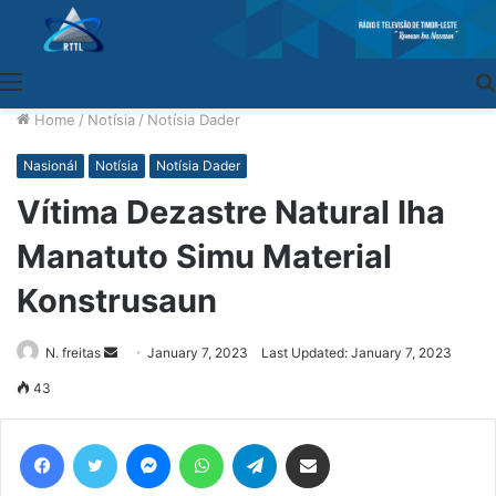
Menu
Home
/
Notísia
/
Notísia Dader
Nasionál
Notísia
Notísia Dader
Vítima Dezastre Natural Iha
Manatuto Simu Material
Konstrusaun
N. freitas
Send
January 7, 2023
Last Updated: January 7, 2023
an
43
email
Facebook
Twitter
Messenger
WhatsApp
Telegram
Share via Email