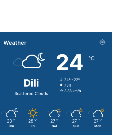
Weather
24
℃
Dili
24º - 22º
78%
3.88 km/h
Scattered Clouds
23
28
27
27
27
℃
℃
℃
℃
℃
Thu
Fri
Sat
Sun
Mon