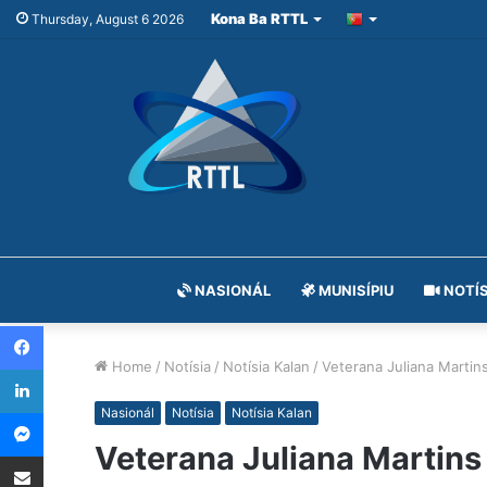
Kona Ba RTTL
Thursday, August 6 2026
NASIONÁL
MUNISÍPIU
NOTÍS
Facebook
Home
/
Notísia
/
Notísia Kalan
/
Veterana Juliana Marti
LinkedIn
Messenger
Nasionál
Notísia
Notísia Kalan
Veterana Juliana Martins
Share via Email