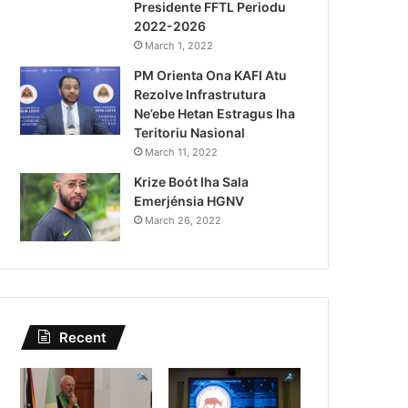
Presidente FFTL Periodu
August 4, 2026
2022-2026
Lei Siberseguransa Ajuda Au
March 1, 2022
PM Orienta Ona KAFI Atu
Kaptura Autór Kriminozu h
Rezolve Infrastrutura
Estranjeiru
Ne’ebe Hetan Estragus Iha
Teritoriu Nasional
March 11, 2022
Krize Boót Iha Sala
Emerjénsia HGNV
March 26, 2022
Recent