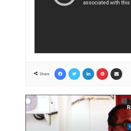
Facebook
Twitter
LinkedIn
Pinterest
Share via Email
Share
R
N