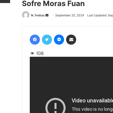
Sofre Moras Fuan
N. freitas
Send
September 20, 2024
Last Updated: Se
an
email
Facebook
Twitter
Messenger
Share via Email
108