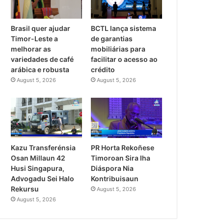
Brasil quer ajudar
BCTL lança sistema
Timor-Leste a
de garantias
melhorar as
mobiliárias para
variedades de café
facilitar o acesso ao
arábica e robusta
crédito
August 5, 2026
August 5, 2026
PR Horta Rekoñese
Kazu Transferénsia
Timoroan Sira Iha
Osan Millaun 42
Diáspora Nia
Husi Singapura,
Kontribuisaun
Advogadu Sei Halo
Rekursu
August 5, 2026
August 5, 2026