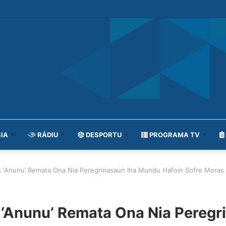
IA
RÁDIU
DESPORTU
PROGRAMA TV
ns ‘Anunu’ Remata Ona Nia Peregrinasaun Iha Mundu Hafoin Sofre Moras
 ‘Anunu’ Remata Ona Nia Pereg