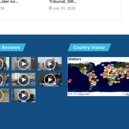
Líder no…
Tribunál, SIK…
026
July 30, 2026
t Reviews
Country Visitor