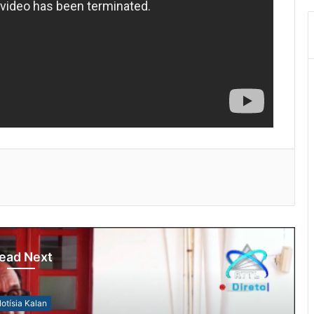
ead Next
otísia Kalan