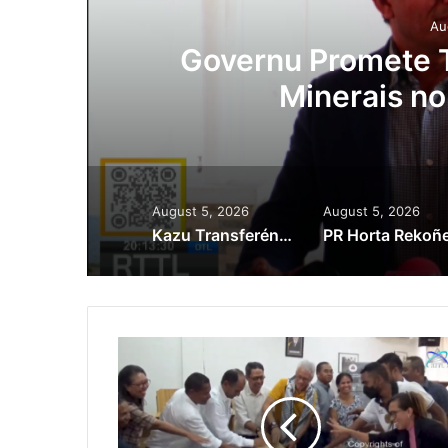
Au
ora
Governu Promete T
Minerais no
August 5, 2026
August 5, 2026
Kazu Transferénsia Osan Millaun 42 Husi Singapura, Advogadu Sei Halo Rekursu