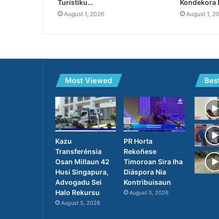
Turístiku…
Kondekora 
August 1, 2026
August 1, 2
Most Viewed
Bes
PR Horta
Kazu
Rekoñese
Transferénsia
Timoroan Sira Iha
Osan Millaun 42
Diáspora Nia
Husi Singapura,
Kontribuisaun
Advogadu Sei
Halo Rekursu
August 5, 2026
August 5, 2026