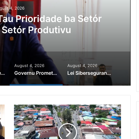
gust 4, 2026
au Prioridade ba Setór
 Setór Produtivu
August 4, 2026
August 4, 2026
PR Horta Rekoñese Timoroan Sira Iha Diáspora Nia Kontribuisaun
Governu Promete Tau Prioridade ba Setór Minerais no Setór Produtivu
Lei Siberseguransa Ajuda Autoridade Polisiál Kaptura Autór Kriminozu ho Paradeiru Iha Estranjeiru